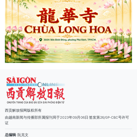
西贡解放报网版权所有
由越南新闻与传播部所属报刊局于2023年09月06日 签发第26/GP-CBC号许可
证
总编辑
: 阮克文
副总编辑
: 阮玉英、范文长、裴氏红霜、张德义、范氏云英、杨文光、阮德显、
阮克强、陈嘉宝
主编
: 阮玉英
社址
: 胡志明市棋盘坊阮氏明开街432-434号
总台
: (028) 39294091 - 转 060
热线
: 096.558.1888
编辑部
: (028) 39294092 - 转 060
电子信箱
: hoavan@sggp.org.vn; quangcaohoavan09@gmail.com
广告部