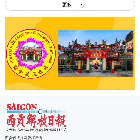
更多
西贡解放报网版权所有
由越南新闻与传播部所属报刊局于2023年09月06日 签发第26/GP-CBC号许可
证
总编辑
: 阮克文
副总编辑
: 阮玉英、范文长、裴氏红霜、张德义、范氏云英、杨文光、阮德显、
阮克强、陈嘉宝
主编
: 阮玉英
社址
: 胡志明市棋盘坊阮氏明开街432-434号
总台
: (028) 39294091 - 转 060
热线
: 096.558.1888