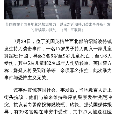
英国将在全国各地紧急加派警力，以应对近期持刀袭击事件所引发
的持续暴力骚乱。（图：互联网）
7月29日，位于英国英格兰西北部的绍斯波特镇
发生持刀袭击事件，一名17岁男子持刀闯入一家儿童
舞蹈班行凶，导致3名6岁至9岁儿童死亡，至少8人
受伤，其中5名儿童和2名成年人伤势较重。英国警方
称，嫌疑人将受到谋杀等十余项罪名指控，此次暴力
事件与恐怖主义无关。
该事件震惊英国社会。事发后，当地数百人走上
街头抗议，他们与前来维持秩序的警察发生激烈冲
突。抗议者向警察投掷燃烧瓶、砖块。据英国媒体报
导，有39名警察在冲突中受伤，其中27人被送往医