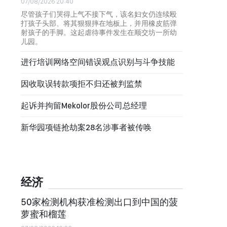
07/08/2026 20:40
尽管孩子们哭得上气不接下气，该名妇女仍连续殴
打孩子头部、将其狠狠摔在地板上，并用橡皮筋弹
射孩子的手脚。这起虐待事件发生在顺交坊一所幼
儿园。
进行培训网络空间错误观点识别与斗争技能
因收取误转款项拒不归还被判监禁
起诉并拘留Mekolor股份公司总经理
新华园项链抢劫案28名涉事者被传唤
经济
50家检测机构获准检测出口到中国的菠
萝蜜和榴莲