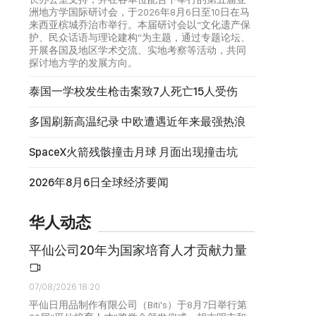
洲地方学国际研讨会，于2026年8月6日至10日在马
来西亚槟城乔治市举行。本届研讨会以“文化遗产保
护、民众话语与理论建构”为主题，通过专题论坛、
开展各国及地区学术交流、实地考察等活动，共同
探讨地方学的发展方向。
泰国一学校发生枪击案致7人死亡15人受伤
多国刷新高温纪录 中欧遭遇近年来最强热浪
SpaceX火箭残骸撞击月球 月面出现撞击坑
2026年8月6日全球经济要闻
华人动态
平仙公司20年为国家培育人才贡献力量
07/08/2026 18:20
平仙日用品制作有限公司（Biti's）于8月7日举行第