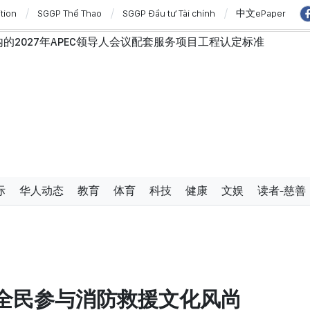
ition
SGGP Thể Thao
SGGP Đầu tư Tài chính
中文ePaper
2027年APEC领导人会议配套服务项目工程认定标准
行政手续但不削弱监管责任
弗·威克斯
澳大利亚和新西兰进行国事访问
”与“保护人员”紧密结合
西亚关系日益活跃
学严谨、简明精炼、便于执行且具有长远生命力的党章
使节：共同建设团结、自强的东盟共同体
过设立广宁市和北宁市《决议》
际
华人动态
教育
体育
科技
健康
文娱
读者-慈善
全民参与消防救援文化风尚