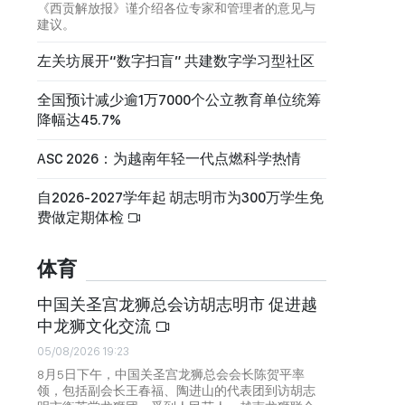
《西贡解放报》谨介绍各位专家和管理者的意见与
建议。
左关坊展开“数字扫盲” 共建数字学习型社区
全国预计减少逾1万7000个公立教育单位统筹
降幅达45.7%
ASC 2026：为越南年轻一代点燃科学热情
自2026-2027学年起 胡志明市为300万学生免
费做定期体检
体育
中国关圣宫龙狮总会访胡志明市 促进越
中龙狮文化交流
05/08/2026 19:23
8月5日下午，中国关圣宫龙狮总会会长陈贺平率
领，包括副会长王春福、陶进山的代表团到访胡志