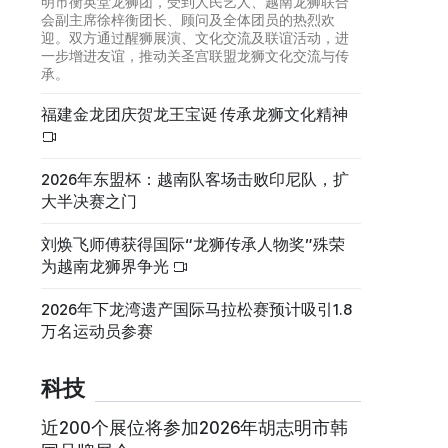
明市衡英堂龙狮团，受到人民艺人、越南龙狮联合
会副主席徐梓衡团长、顾问及全体团员的热烈欢
迎。双方通过醒狮展演、文化交流及联谊活动，进
一步增进友谊，推动关圣宫联盟龙狮文化交流与传
承。
福建金龙团庆贺龙王宝诞 传承龙狮文化精神
2026年东盟杯：越南队客场击败印尼队，扩
大半决赛之门
刘焕飞师傅获得国际“龙狮传承人物奖”殊荣
为越南龙狮界争光
2026年下龙湾遗产国际马拉松赛预计吸引1.8
万名运动员参赛
科技
近200个展位将参加2026年胡志明市韩