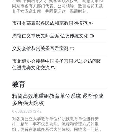
20届“平仙培育人才”奖学金颁发仪式。胡志明市和
同奈市各有关部门代表、公司领导、数百名员工及
其子女应邀出席，共同见证这一温馨时刻。
市司令部表彰各民族和宗教同胞模范
周馆仁义堂庆先师宝诞 弘扬传统文化
义安会馆恭贺关圣帝君宝诞
市龙狮协会接待中国关圣宫同盟总会访问团
促进龙狮文化交流
教育
精简高效地重组教育单位系统 逐渐形成
多所强大院校
07/08/2026 12:42
对各所公立大学教育单位和职技教育单位进行安
排、精简一事不仅是功能、流程和管理方式的重
组，更旨在形成多所强大的院校。围绕这一问题，