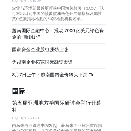
07/08/2026 19:36
农业与环境部最近更新获中国海关总署（GACC）认
可对出口到中国的菠萝蜜和榴莲开展镉指标及碱性
黄O色素指标检测的50家检测机构名单。
越南国际金融中心：撬动 7000 亿美元绿色资
金的“新钥匙”
国家资金企业股组强劲上涨
为越南企业拓宽国际融资渠道
8月7日上午：越南国内金价转头下跌
国际
第五届亚洲地方学国际研讨会举行开幕
礼
07/08/2026 17:37
由马来西亚道理书院发起，获马来西亚槟州首席部
长办公室支持，并在各单位配合下举行的第五届亚