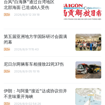
台风“白海豚”通过台湾地区
北部海面 已造成6人受伤
国际
2026/8/9 12:39:18
第五届亚洲地方学国际研讨会圆满
闭幕
国际
2026/8/9 11:15:43
尼日尔两辆客车相撞致22死37伤
国际
2026/8/9 05:10:16
伊朗：与阿曼“接近”达成协议但并
不意味重开海峡
国际
2026/8/9 02:54:26