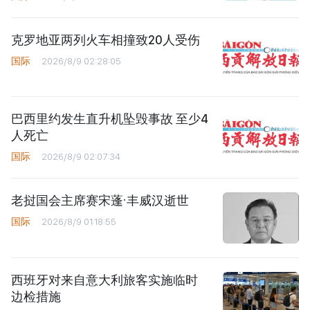
克罗地亚两列火车相撞致20人受伤
国际
2026/8/9 02:28:05
巴西里约发生直升机坠毁事故 至少4
人死亡
国际
2026/8/9 02:07:34
老挝国会主席赛宋蓬·丰威汉逝世
国际
2026/8/9 01:18:55
西班牙对来自意大利旅客实施临时
边检措施