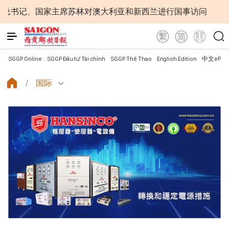
、国家主席苏林对澳大利亚和新西兰进行国事访问
为进一步
SGGP Online
SGGP Đầu tư Tài chính
SGGP Thể Thao
English Edition
中文ePap
国际