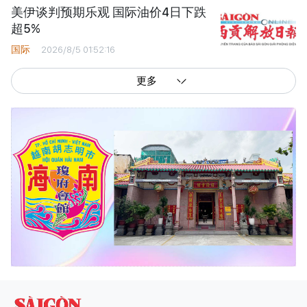
美伊谈判预期乐观 国际油价4日下跌
超5%
国际
2026/8/5 01:52:16
更多
西贡解放报网版权所有
由越南新闻与传播部所属报刊局于2023年09月06日 签发第26/GP-CBC号许可
证
总编辑
: 阮克文
副总编辑
: 阮玉英、范文长、裴氏红霜、张德义、范氏云英、杨文光、阮德显、