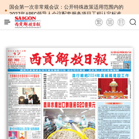
国会第一次非常规会议：公开特殊政策适用范围内的
2027年APEC领导人会议配套服务项目工程认定标准
越南第十六届国会第一次非常规会议：简化行政手续
但不削弱监管责任
越南国会主席陈青敏会见美国驻越南大使詹妮弗·威克
斯
越南共产党中央总书记、国家主席苏林将对澳大利亚
和新西兰进行国事访问
政府总理黎明兴：网络安全必须做到“维护系统”与
“保护人员”紧密结合
越南政府总理黎明兴会见马来西亚国防部长
党中央总书记、国家主席苏林：越南与马来西亚关系
日益活跃
党中央总书记、国家主席苏林：建设一部科学严谨、
简明精炼、便于执行且具有长远生命力的党章
苏林总书记、国家主席会见东盟国家驻河内使节：共
同建设团结、自强的东盟共同体
越南国会常务委员会会议：提交国会审议通过设立广
宁市和北宁市《决议》