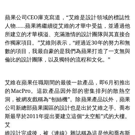
蘋果公司CEO庫克寫道，“艾維是設計領域的標誌性
人物……蘋果將繼續從艾維的才華中受益，並通過他
所建立的才華橫溢、充滿激情的設計團隊與其直接合
作獨家項目。”艾維則表示，“經過近30年的努力和無
數的項目，我最自豪的是我們為蘋果打造了一支無與
倫比的設計團隊，以及獨特的流程和文化。”
艾維在蘋果任職期間的最後一款產品，即6月初推出
的MacPro。這款產品因外部的密集排列的散熱空
洞，被網友戲稱為“刨絲機”。除蘋果產品以外，蘋果
公司新總部蘋果園區的設計也是出於艾維之手。喬布
斯最早於2011年提出要建立這個“太空船”式的大樓。
艾
維設計完成後，被《連線》雜誌稱為這是他和喬布斯