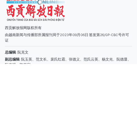
阮克强、陈嘉宝
主编
: 阮玉英
社址
: 胡志明市棋盘坊阮氏明开街432-434号
总台
: (028) 39294091 - 转 060
热线
: 096.558.1888
编辑部
: (028) 39294092 - 转 060
电子信箱
: hoavan@sggp.org.vn; quangcaohoavan09@gmail.com
广告部
(028) 38334185
quangcaohoavan09@gmail.com;
类别
时事照片
视讯