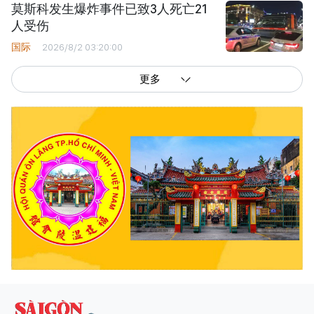
莫斯科发生爆炸事件已致3人死亡21
人受伤
国际
2026/8/2 03:20:00
更多
西贡解放报网版权所有
由越南新闻与传播部所属报刊局于2023年09月06日 签发第26/GP-CBC号许可
证
总编辑
: 阮克文
副总编辑
: 阮玉英、范文长、裴氏红霜、张德义、范氏云英、杨文光、阮德显、