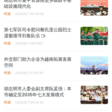
胡志明市集中资源推进乡级数字基
础设施现代化
时政
2026/8/7 09:00:00
第七军区司令慰问黎氏莲公园烈士
遗骸搜寻归集队伍
时政
2026/8/7 08:01:40
外交部门助力企业为越南拓展发展
空间
时政
2026/8/7 07:05:55
胡志明市人委会副主席阮孟强：本
市确定至2035年七大发展模式
时政
2026/8/7 04:40:42