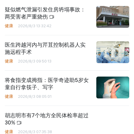
疑似燃气泄漏引发住房坍塌事故：
两受害者严重烧伤
健康
2026/8/3 13:32:42
医生跨越河内与芹苴控制机器人实
施远程手术
健康
2026/8/3 09:50:13
将食指变成拇指：医学奇迹助5岁女
童自行拿筷子、写字
健康
2026/8/3 08:05:01
胡志明市有7个地方全民体检率超过
30%
健康
2026/8/3 07:35:38