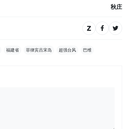
秋庄
福建省
菲律宾吕宋岛
超强台风
巴维