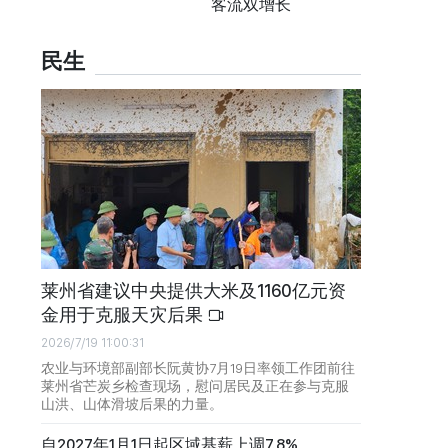
客流双增长
民生
莱州省建议中央提供大米及1160亿元资
金用于克服天灾后果
2026/7/19 11:00:31
农业与环境部副部长阮黄协7月19日率领工作团前往
莱州省芒炭乡检查现场，慰问居民及正在参与克服
山洪、山体滑坡后果的力量。
自2027年1月1日起区域基薪上调7.8%