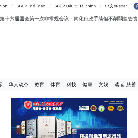
ition
SGGP Thể Thao
SGGP Đầu tư Tài chính
中文ePaper
议：简化行政手续但不削弱监管责任
越南国会主席陈青敏
际
华人动态
教育
体育
科技
健康
文娱
读者-慈善