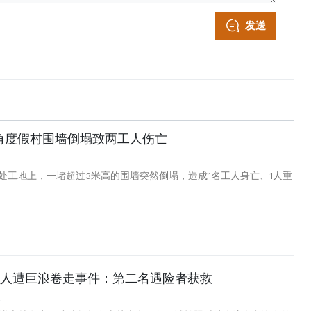
发送
角度假村围墙倒塌致两工人伤亡
处工地上，一堵超过3米高的围墙突然倒塌，造成1名工人身亡、1人重
4人遭巨浪卷走事件：第二名遇险者获救
2