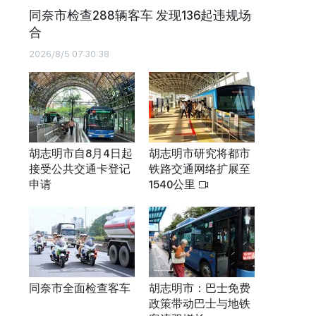
同奈市检查288辆客车 发现136起违规场
合
2026/8/5 07:30:38
胡志明市自8月4日起
胡志明市研究将都市
接受公共交通卡登记
铁路交通网络扩展至
申请
1540公里
同奈市全面检查客车
胡志明市：巴士免费
政策带动巴士与地铁