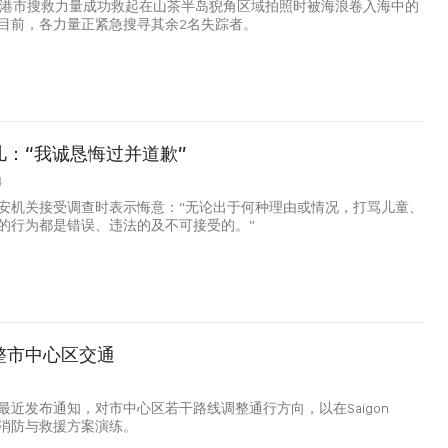
岘港市搜救力量成功救起在山茶半岛猊角区域拍照时被海浪卷入海中的
目前，各力量正紧急搜寻其余2名失踪者。
儿：“我诚恳悔过并道歉”
4
安机关接受调查时表示悔意：“无论出于何种理由或情况，打骂儿童、
的行为都是错误、违法的及不可接受的。”
整市中心区交通
最近发布通知，对市中心区若干路线调整通行方向，以在Saigon
组织消防与救援方案演练。