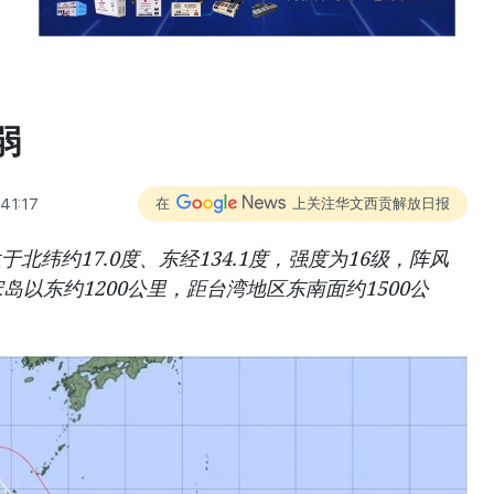
弱
41:17
在
上关注华文西贡解放日报
于北纬约17.0度、东经134.1度，强度为16级，阵风
岛以东约1200公里，距台湾地区东南面约1500公