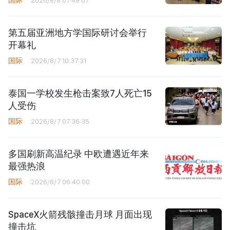
国际
2026/8/8 07:49:07
第五届亚洲地方学国际研讨会举行
开幕礼
国际
2026/8/7 10:37:31
泰国一学校发生枪击案致7人死亡15
人受伤
国际
2026/8/7 07:36:35
多国刷新高温纪录 中欧遭遇近年来
最强热浪
国际
2026/8/7 06:40:00
SpaceX火箭残骸撞击月球 月面出现
撞击坑