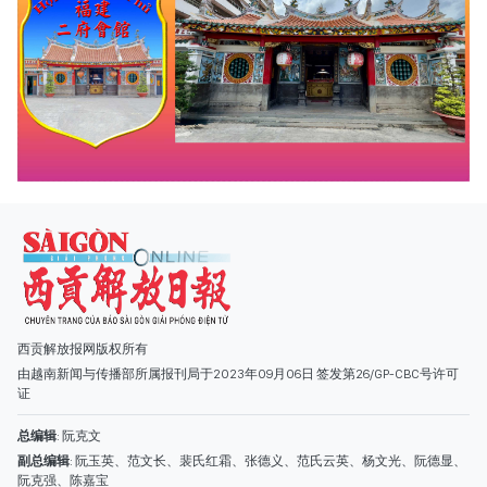
西贡解放报网版权所有
由越南新闻与传播部所属报刊局于2023年09月06日 签发第26/GP-CBC号许可
证
总编辑
: 阮克文
副总编辑
: 阮玉英、范文长、裴氏红霜、张德义、范氏云英、杨文光、阮德显、
阮克强、陈嘉宝
主编
: 阮玉英
社址
: 胡志明市棋盘坊阮氏明开街432-434号
总台
: (028) 39294091 - 转 060
热线
: 096.558.1888
编辑部
: (028) 39294092 - 转 060
电子信箱
: hoavan@sggp.org.vn; quangcaohoavan09@gmail.com
广告部
(028) 38334185
quangcaohoavan09@gmail.com;