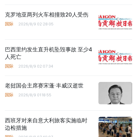
克罗地亚两列火车相撞致20人受伤
国际
2026/8/9 02:28:05
巴西里约发生直升机坠毁事故 至少4
人死亡
国际
2026/8/9 02:07:34
老挝国会主席赛宋蓬·丰威汉逝世
国际
2026/8/9 01:18:55
西班牙对来自意大利旅客实施临时
边检措施