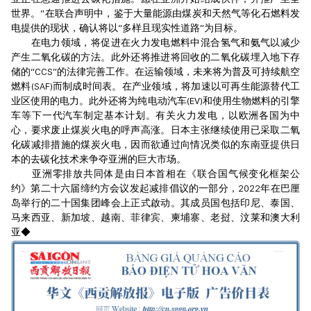
世界。”在联合声明中，鉴于大量能源由煤炭和天然气等化石燃料发
电提供的现状，确认将以“多样且现实性道路”为目标。
在电力领域，将促进在火力发电燃料中混合氢气和氨气以减少
产生二氧化碳的方法。此外还将推进将回收的二氧化碳埋入地下存
储的“CCS”的法律完善工作。在运输领域，未来将为普及可持续航空
燃料(SAF)而制成时间表。在产业领域，将加速以可再生能源替代工
业区使用的电力。此外还将为纯电动汽车(EV)和使用生物燃料的引擎
车等下一代汽车制定基本计划。有关火力发电，以欧洲各国为中
心，要求废止煤炭火电的呼声高涨。日本主张继续使用已采取二氧
化碳减排措施的煤炭火电，因而欲通过向情况类似的东南亚提供日
本的去碳化技术来争夺亚洲的巨大市场。
亚洲零排放共同体是由日本首相在《联合国气候变化框架公
约》第二十六届缔约方会议发起减排倡议的一部分，2022年在巴厘
岛举行的二十国集团峰会上正式啟动。其成员国包括印尼、泰国、
马来西亚、新加坡、越南、菲律宾、柬埔寨、老挝、汶莱和澳大利
亚◆