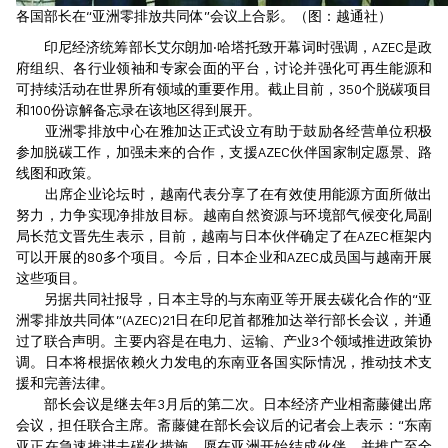
各国部长在“亚洲零排放共同体”会议上合影。（图：越通社）
印尼经济统筹部长艾尔朗加‧哈塔托致开幕词时强调，AZEC是政
府组织、各行业领袖和专家会面的平台，讨论并强化可再生能源和
可持续活动在世界所有领域的重要作用。截止目前，350个脱碳项目
和100份谅解备忘录在该地区得到展开。
亚洲零排放中心在雅加达正式设立有助于鼓励各经营单位积极
参加脱碳工作，加强未来的合作，支援AZEC伙伴国家制定愿景、路
线图和政策。
出席企业论坛时，越南代表分享了在有效使用能源方面所做出
努力，力争实现净排放目标。越南自然资源与环境部气候变化局副
局长范文晋先生表示，目前，越南与日本伙伴确定了在AZEC框架内
可以开展的80多个项目。今后，日本企业和AZEC成员国与越南开展
这些项目。
另据共同社报导，日本主导的与东南亚等开展去碳化合作的“亚
洲零排放共同体”(AZEC)21日在印尼首都雅加达举行部长会议，并通
过了联合声明。主要内容是在电力、运输、产业3个领域推进政策协
调。日本将根据依赖火力发电的东南亚各国实际情况，推动技术支
援和完善法律。
部长会议是继去年3月后的第二次。日本经济产业相斋藤健出席
会议，担任联合主席。斋藤健在部长会议后的记者会上表示：“东南
亚正在急速推进去碳化措施。愿在亚洲开始结成伙伴，并推广至全