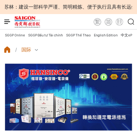
严谨、简明精炼、便于执行且具有长远生命力的党章
苏林
SGGP Online
SGGP Đầu tư Tài chính
SGGP Thể Thao
English Edition
中文ePap
国际