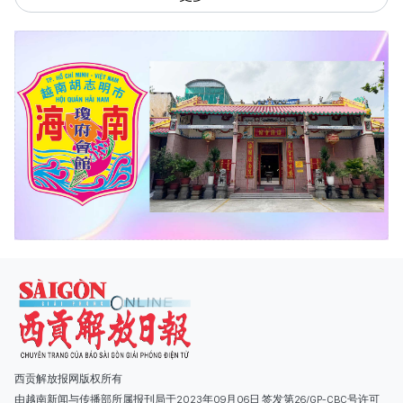
西贡解放报网版权所有
由越南新闻与传播部所属报刊局于2023年09月06日 签发第26/GP-CBC号许可
证
总编辑
: 阮克文
副总编辑
: 阮玉英、范文长、裴氏红霜、张德义、范氏云英、杨文光、阮德显、
阮克强、陈嘉宝
主编
: 阮玉英
社址
: 胡志明市棋盘坊阮氏明开街432-434号
总台
: (028) 39294091 - 转 060
热线
: 096.558.1888
编辑部
: (028) 39294092 - 转 060