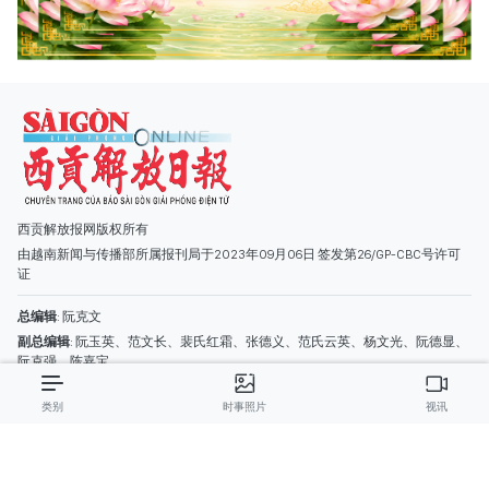
西贡解放报网版权所有
由越南新闻与传播部所属报刊局于2023年09月06日 签发第26/GP-CBC号许可
证
总编辑
: 阮克文
副总编辑
: 阮玉英、范文长、裴氏红霜、张德义、范氏云英、杨文光、阮德显、
阮克强、陈嘉宝
主编
: 阮玉英
类别
时事照片
视讯
社址
: 胡志明市棋盘坊阮氏明开街432-434号
总台
: (028) 39294091 - 转 060
热线
: 096.558.1888
编辑部
: (028) 39294092 - 转 060