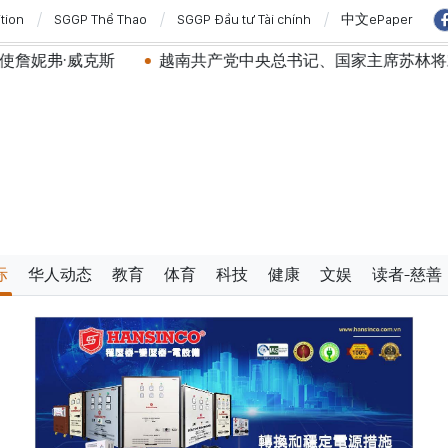
ition
SGGP Thể Thao
SGGP Đầu tư Tài chính
中文ePaper
越南共产党中央总书记、国家主席苏林将对澳大利亚和新西
际
华人动态
教育
体育
科技
健康
文娱
读者-慈善