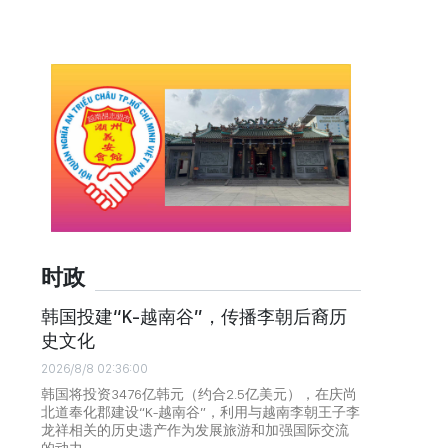
时政
韩国投建“K-越南谷”，传播李朝后裔历
史文化
2026/8/8 02:36:00
韩国将投资3476亿韩元（约合2.5亿美元），在庆尚
北道奉化郡建设“K-越南谷”，利用与越南李朝王子李
龙祥相关的历史遗产作为发展旅游和加强国际交流
的动力。