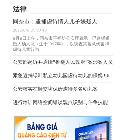
法律
同奈市：逮捕虐待情人儿子嫌疑人
2026/8/8 05:03:48
8月8日上午，同奈市平福坊公安厅表示，已逮捕嫌
疑人杨大龙（生于1997年），以调查其蓄意伤害和
虐待儿童行为。
公安部起诉并通缉“推翻人民政府”案涉案人员
紧急逮捕绿叶私立幼儿园虐待幼儿的保姆
公安核实在顺交坊保姆虐待多名幼儿案
进行培训网络空间错误观点识别与斗争技能