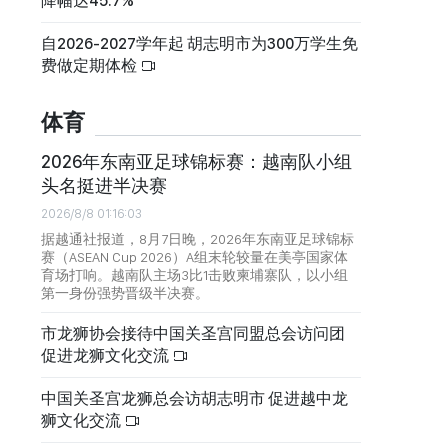
降幅达45.7%
自2026-2027学年起 胡志明市为300万学生免
费做定期体检
体育
2026年东南亚足球锦标赛：越南队小组
头名挺进半决赛
2026/8/8 01:16:03
据越通社报道，8月7日晚，2026年东南亚足球锦标
赛（ASEAN Cup 2026）A组末轮较量在美亭国家体
育场打响。越南队主场3比1击败柬埔寨队，以小组
第一身份强势晋级半决赛。
市龙狮协会接待中国关圣宫同盟总会访问团
促进龙狮文化交流
中国关圣宫龙狮总会访胡志明市 促进越中龙
狮文化交流