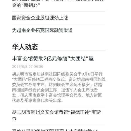
金的“新钥匙”
国家资金企业股组强劲上涨
为越南企业拓宽国际融资渠道
华人动态
丰富会馆赞助2亿元修缮“大团结”屋
2026/8/8 07:06:36
胡志明市富定坊越南祖国阵线委员会于8月8日举行
“大团结”屋修缮工程移交仪式。富定坊越南祖国阵线
委员会常务副主席、坊妇联会主席阮氏福安，坊越
南祖国阵线委员会副主席、退伍军人会主席阮晋
发，胡志明市森举丰富会馆理事会代表、地方街区
代表及受惠家庭代表等出席。
胡志明市潮州义安会馆恭祝“福德正神”宝诞