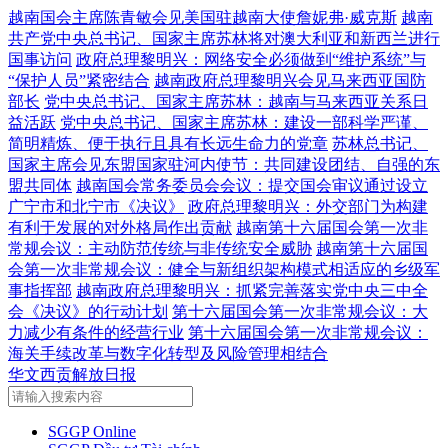
越南国会主席陈青敏会见美国驻越南大使詹妮弗·威克斯
越南
共产党中央总书记、国家主席苏林将对澳大利亚和新西兰进行
国事访问
政府总理黎明兴：网络安全必须做到“维护系统”与
“保护人员”紧密结合
越南政府总理黎明兴会见马来西亚国防
部长
党中央总书记、国家主席苏林：越南与马来西亚关系日
益活跃
党中央总书记、国家主席苏林：建设一部科学严谨、
简明精炼、便于执行且具有长远生命力的党章
苏林总书记、
国家主席会见东盟国家驻河内使节：共同建设团结、自强的东
盟共同体
越南国会常务委员会会议：提交国会审议通过设立
广宁市和北宁市《决议》
政府总理黎明兴：外交部门为构建
有利于发展的对外格局作出贡献
越南第十六届国会第一次非
常规会议：主动防范传统与非传统安全威胁
越南第十六届国
会第一次非常规会议：健全与新组织架构模式相适应的乡级军
事指挥部
越南政府总理黎明兴：抓紧完善落实党中央三中全
会《决议》的行动计划
第十六届国会第一次非常规会议：大
力减少有条件的经营行业
第十六届国会第一次非常规会议：
海关手续改革与数字化转型及风险管理相结合
华文西贡解放日报
SGGP Online