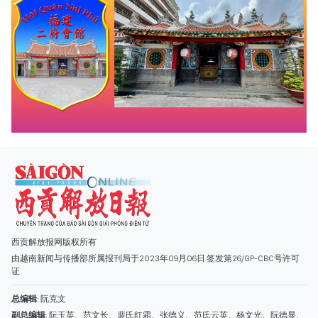
西贡解放报网版权所有
由越南新闻与传播部所属报刊局于2023年09月06日 签发第26/GP-CBC号许可
证
总编辑
: 阮克文
副总编辑
: 阮玉英、范文长、裴氏红霜、张德义、范氏云英、杨文光、阮德显、
阮克强、陈嘉宝
主编
: 阮玉英
社址
: 胡志明市棋盘坊阮氏明开街432-434号
总台
: (028) 39294091 - 转 060
热线
: 096.558.1888
编辑部
: (028) 39294092 - 转 060
电子信箱
: hoavan@sggp.org.vn; quangcaohoavan09@gmail.com
广告部