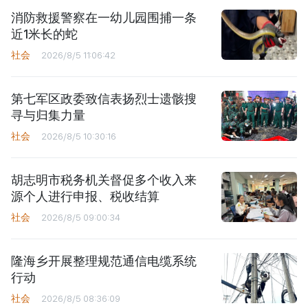
消防救援警察在一幼儿园围捕一条
近1米长的蛇
社会
2026/8/5 11:06:42
第七军区政委致信表扬烈士遗骸搜
寻与归集力量
社会
2026/8/5 10:30:16
胡志明市税务机关督促多个收入来
源个人进行申报、税收结算
社会
2026/8/5 09:00:34
隆海乡开展整理规范通信电缆系统
行动
社会
2026/8/5 08:36:09