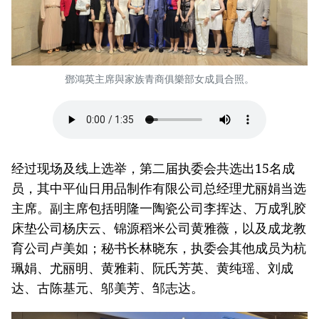
鄧鴻英主席與家族青商俱樂部女成員合照。
经过现场及线上选举，第二届执委会共选出15名成
员，其中平仙日用品制作有限公司总经理尤丽娟当选
主席。副主席包括明隆一陶瓷公司李挥达、万成乳胶
床垫公司杨庆云、锦源稻米公司黄雅薇，以及成龙教
育公司卢美如；秘书长林晓东，执委会其他成员为杭
珮娟、尤丽明、黄雅莉、阮氏芳英、黄纯瑶、刘成
达、古陈基元、邬美芳、邹志达。