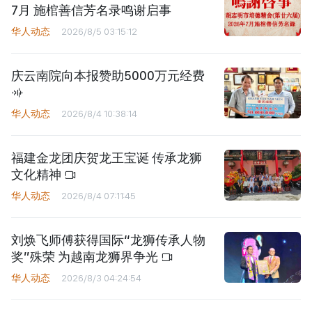
7月 施棺善信芳名录鸣谢启事
华人动态
2026/8/5 03:15:12
庆云南院向本报赞助5000万元经费
华人动态
2026/8/4 10:38:14
福建金龙团庆贺龙王宝诞 传承龙狮
文化精神
华人动态
2026/8/4 07:11:45
刘焕飞师傅获得国际“龙狮传承人物
奖”殊荣 为越南龙狮界争光
华人动态
2026/8/3 04:24:54