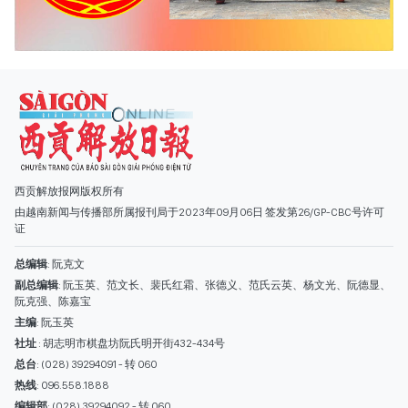
西贡解放报网版权所有
由越南新闻与传播部所属报刊局于2023年09月06日 签发第26/GP-CBC号许可
证
总编辑
: 阮克文
副总编辑
: 阮玉英、范文长、裴氏红霜、张德义、范氏云英、杨文光、阮德显、
阮克强、陈嘉宝
主编
: 阮玉英
社址
: 胡志明市棋盘坊阮氏明开街432-434号
总台
: (028) 39294091 - 转 060
热线
: 096.558.1888
编辑部
: (028) 39294092 - 转 060