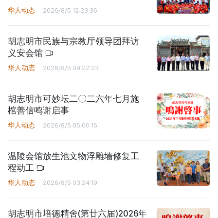
华人动态
2026/8/5 12:23:36
胡志明市民族与宗教厅领导团拜访
义安会馆
华人动态
2026/8/5 09:22:23
胡志明市可妙坛二〇二六年七月施
棺善信鸣谢启事
华人动态
2026/8/5 05:00:16
温陵会馆放生池文物浮雕墙修复工
程动工
华人动态
2026/8/5 03:24:19
胡志明市培德精舍(第廿六届)2026年