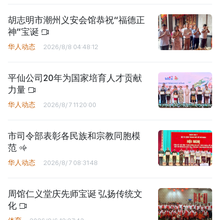
胡志明市潮州义安会馆恭祝“福德正
神”宝诞
华人动态
2026/8/8 04:48:12
平仙公司20年为国家培育人才贡献
力量
华人动态
2026/8/7 11:20:00
市司令部表彰各民族和宗教同胞模
范
华人动态
2026/8/7 08:31:48
周馆仁义堂庆先师宝诞 弘扬传统文
化