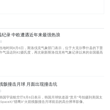
温纪录 中欧遭遇近年来最强热浪
00
当地时间8月6日，斯洛伐克气象部门表示，位于大克尔季什县的下普
午气温达到42摄氏度，再次刷新斯洛伐克有气象记录以来的全国最高
火箭残骸撞击月球 月面出现撞击坑
0
韩国宇宙航空厅8月6日表示，韩国月球轨道器“赏月”号拍摄到美国太
SpaceX)“猎鹰9”火箭残骸撞击月球前后的高分辨率影像。