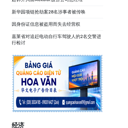
新华园项链抢劫案28名涉事者被传唤
因身份证信息被盗用而失去经营权
嘉莱省对追赶电动自行车驾驶人的2名交警进
行检讨
经济