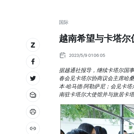
国际
越南希望与卡塔尔
2023/5/9 01:06:05
据越通社报导，继续卡塔尔国事
春会见卡塔尔协商议会主席哈桑‧
本‧哈马德‧阿勒萨尼；会见卡塔
南驻卡塔尔大使馆并与旅居卡