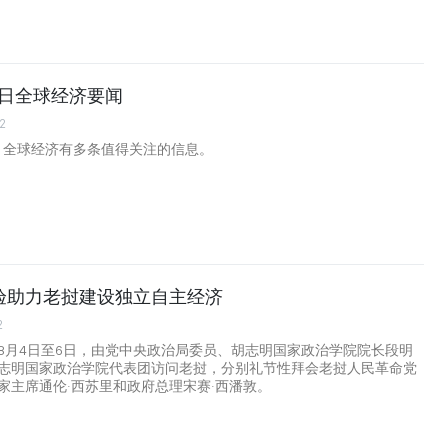
月6日全球经济要闻
2
日，全球经济有多条值得关注的信息。
验助力老挝建设独立自主经济
2
8月4日至6日，由党中央政治局委员、胡志明国家政治学院院长段明
志明国家政治学院代表团访问老挝，分别礼节性拜会老挝人民革命党
家主席通伦·西苏里和政府总理宋赛·西潘敦。