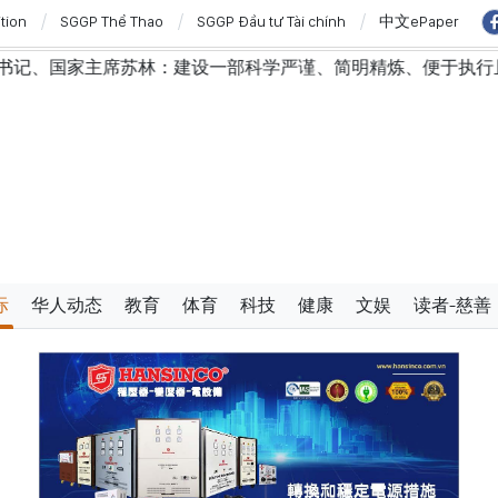
ition
SGGP Thể Thao
SGGP Đầu tư Tài chính
中文ePaper
苏林：建设一部科学严谨、简明精炼、便于执行且具有长远生命
际
华人动态
教育
体育
科技
健康
文娱
读者-慈善