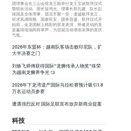
团理事会在三山会馆龙王殿举行龙王宝诞祭拜仪式
暨联欢活动。团长翁鸿光、理事长郭孔建、队长彭
保国及全体理事、团员齐聚一堂，虔诚敬拜龙王，
祈求风调雨顺、国泰民安、团务昌盛。祭拜仪式开
始前，金龙团献上精彩的双龙表演，矫健灵动的龙
姿赢得现场阵阵掌声，为贺诞活动增添浓厚的喜庆
气氛。
2026年东盟杯：越南队客场击败印尼队，扩
大半决赛之门
刘焕飞师傅获得国际“龙狮传承人物奖”殊荣
为越南龙狮界争光
2026年下龙湾遗产国际马拉松赛预计吸引1.8
万名运动员参赛
遭遇强烈反对 国际足联宣布放弃新商业提案
科技