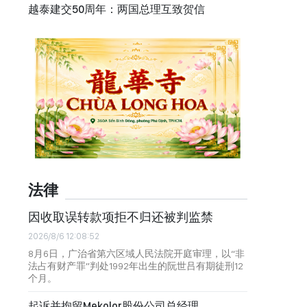
越泰建交50周年：两国总理互致贺信
法律
因收取误转款项拒不归还被判监禁
2026/8/6 12:08:52
8月6日，广治省第六区域人民法院开庭审理，以“非
法占有财产罪”判处1992年出生的阮世吕有期徒刑12
个月。
起诉并拘留Mekolor股份公司总经理