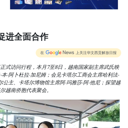
促进全面合作
在
上关注华文西贡解放日报
正式访问行程，本月7至8日，越南国家副主席武氏映
本‧阿卜杜拉‧加尼姆；会见卡塔尔工商会主席哈利法‧
尔公主、卡塔尔博物馆主席阿‧玛雅莎‧阿‧他尼；探望越
塔尔越南侨胞代表聚会。