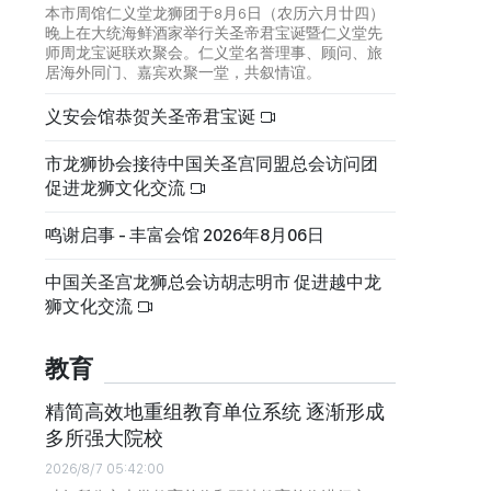
本市周馆仁义堂龙狮团于8月6日（农历六月廿四）
晚上在大统海鲜酒家举行关圣帝君宝诞暨仁义堂先
师周龙宝诞联欢聚会。仁义堂名誉理事、顾问、旅
居海外同门、嘉宾欢聚一堂，共叙情谊。
义安会馆恭贺关圣帝君宝诞
市龙狮协会接待中国关圣宫同盟总会访问团
促进龙狮文化交流
鸣谢启事 - 丰富会馆 2026年8月06日
中国关圣宫龙狮总会访胡志明市 促进越中龙
狮文化交流
教育
精简高效地重组教育单位系统 逐渐形成
多所强大院校
2026/8/7 05:42:00