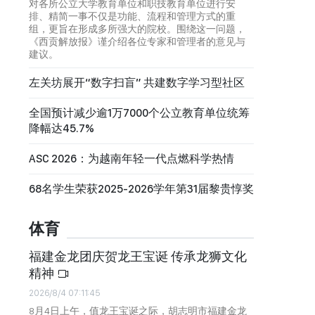
对各所公立大学教育单位和职技教育单位进行安
排、精简一事不仅是功能、流程和管理方式的重
组，更旨在形成多所强大的院校。围绕这一问题，
《西贡解放报》谨介绍各位专家和管理者的意见与
建议。
左关坊展开“数字扫盲” 共建数字学习型社区
全国预计减少逾1万7000个公立教育单位统筹
降幅达45.7%
ASC 2026：为越南年轻一代点燃科学热情
68名学生荣获2025-2026学年第31届黎贵惇奖
体育
福建金龙团庆贺龙王宝诞 传承龙狮文化
精神
2026/8/4 07:11:45
8月4日上午，值龙王宝诞之际，胡志明市福建金龙