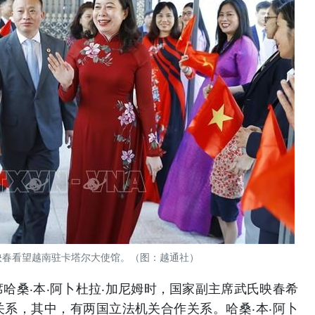
映春看望越南驻卡塔尔大使馆。（图：越通社）
桑‧本‧阿卜杜拉‧加尼姆时，国家副主席武氏映春希
系，其中，有两国立法机关合作关系。哈桑‧本‧阿卜