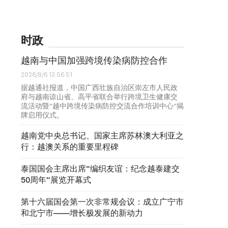
时政
越南与中国加强跨境传染病防控合作
2026/8/6 13:56:51
据越通社报道，中国广西壮族自治区崇左市人民政
府与越南谅山省、高平省联合举行跨境卫生健康交
流活动暨“越中跨境传染病防控交流合作培训中心”揭
牌启用仪式。
越南党中央总书记、国家主席苏林澳大利亚之
行：越澳关系的重要里程碑
泰国国会主席出席“编织友谊：纪念越泰建交
50周年”展览开幕式
第十六届国会第一次非常规会议：成立广宁市
和北宁市——增长极发展的新动力