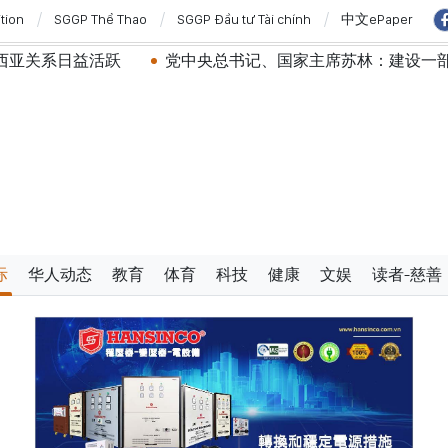
ition
SGGP Thể Thao
SGGP Đầu tư Tài chính
中文ePaper
跃
党中央总书记、国家主席苏林：建设一部科学严谨、简
际
华人动态
教育
体育
科技
健康
文娱
读者-慈善