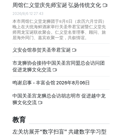
周馆仁义堂庆先师宝诞 弘扬传统文化
2026/8/6 12:27:43
本市周馆仁义堂龙狮团于8月6日（农历六月廿四）
晚上在大统海鲜酒家举行关圣帝君宝诞暨仁义堂先
师周龙宝诞联欢聚会。仁义堂名誉理事、顾问、旅
居海外同门、嘉宾欢聚一堂，共叙情谊。
义安会馆恭贺关圣帝君宝诞
市龙狮协会接待中国关圣宫同盟总会访问团
促进龙狮文化交流
鸣谢启事 - 丰富会馆 2026年8月06日
中国关圣宫龙狮总会访胡志明市 促进越中龙
狮文化交流
教育
左关坊展开“数字扫盲” 共建数字学习型