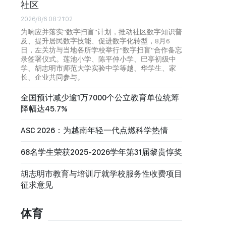
社区
2026/8/6 08:21:02
为响应并落实“数字扫盲”计划，推动社区数字知识普
及、提升居民数字技能、促进数字化转型，8月6
日，左关坊与当地各所学校举行“数字扫盲”合作备忘
录签署仪式。莲池小学、陈平仲小学、巴亭初级中
学、胡志明市师范大学实验中学等越、华学生、家
长、企业共同参与。
全国预计减少逾1万7000个公立教育单位统筹
降幅达45.7%
ASC 2026：为越南年轻一代点燃科学热情
68名学生荣获2025-2026学年第31届黎贵惇奖
胡志明市教育与培训厅就学校服务性收费项目
征求意见
体育