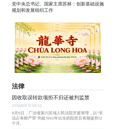
党中央总书记、国家主席苏林：创新基础设施
规划和发展组织工作
法律
因收取误转款项拒不归还被判监禁
2026/8/6 12:08:52
8月6日，广治省第六区域人民法院开庭审理，以“非
法占有财产罪”判处1992年出生的阮世吕有期徒刑12
个月。