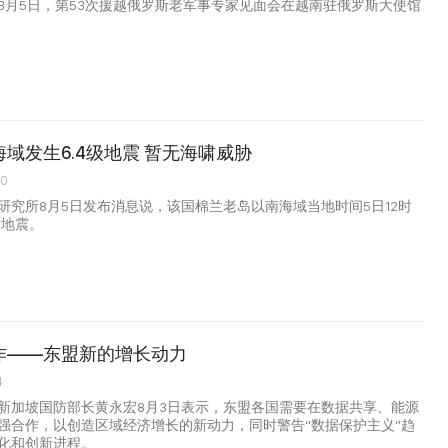
8月5日，第53次援越俄罗斯老军事专家见面会在越南驻俄罗斯大使馆
域发生6.4级地震 暂无海啸威胁
00
研究所8月5日发布消息说，该国棉兰老岛以南海域当地时间5日12时
级地震。
作——东盟新的增长动力
4
新加坡国防部长黄永宏8月3日表示，东盟各国需要在数据共享、能源
强合作，以创造区域经济增长的新动力，同时警告“数据保护主义”趋
化和创新进程。