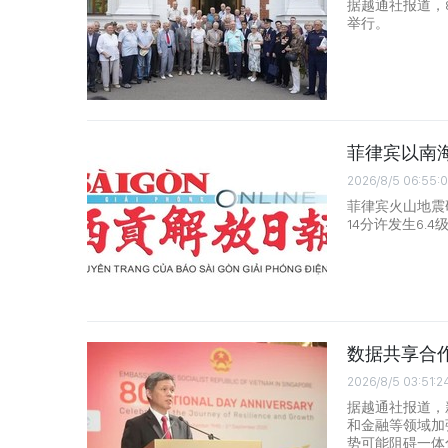
据越通社报道，
举行。
菲律宾以南海
2026/8/5 06:55:
菲律宾火山地震
14分许发生6.4
数据共享合
2026/8/5 03:51:2
据越通社报道，
和金融等领域加
势可能阻碍一体