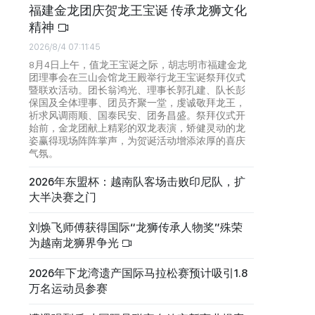
福建金龙团庆贺龙王宝诞 传承龙狮文化
精神
2026/8/4 07:11:45
8月4日上午，值龙王宝诞之际，胡志明市福建金龙
团理事会在三山会馆龙王殿举行龙王宝诞祭拜仪式
暨联欢活动。团长翁鸿光、理事长郭孔建、队长彭
保国及全体理事、团员齐聚一堂，虔诚敬拜龙王，
祈求风调雨顺、国泰民安、团务昌盛。祭拜仪式开
始前，金龙团献上精彩的双龙表演，矫健灵动的龙
姿赢得现场阵阵掌声，为贺诞活动增添浓厚的喜庆
气氛。
2026年东盟杯：越南队客场击败印尼队，扩
大半决赛之门
刘焕飞师傅获得国际“龙狮传承人物奖”殊荣
为越南龙狮界争光
2026年下龙湾遗产国际马拉松赛预计吸引1.8
万名运动员参赛