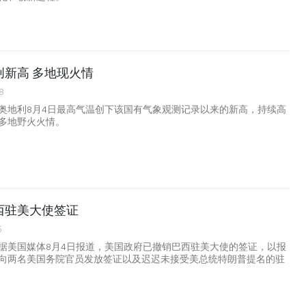
创新高 多地现火情
8
奥地利8月4日最高气温创下该国有气象观测记录以来的新高，持续高
多地野火火情。
西驻美大使签证
5
据美国媒体8月4日报道，美国政府已撤销巴西驻美大使的签证，以报
向两名美国务院官员发放签证以及迟迟未接受美总统特朗普提名的驻