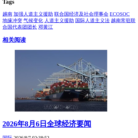
Tags
越南
加强人道主义援助
联合国经济及社会理事会
ECOSOC
地缘冲突
气候变化
人道主义援助
国际人道主义法
越南常驻联
合国代表团团长
邓黄江
相关阅读
2026年8月6日全球经济要闻
国际
2026/8/7 02:38:52