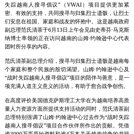
失踪越南人搜寻倡议”（VWAI）项目提供更加紧
密、有效的支持，共同搜寻与归集烈士遗骸，让烈士
们安息在祖国、家庭和战友的怀抱中。这是越南政府
副总理范氏清茶于6月13日上午会见由史蒂芬·马克斯
纳博士率领的正在访问越南的山姆·约翰逊中心代表
团时所分享的内容。
范氏清茶副总理介绍，搜寻与归集烈士遗骸是越南每
个家庭和整个民族的殷切渴望。山姆·约翰逊中心及
“战时失踪越南人搜寻倡议”项目的陪伴与善意，是一
项充满人道主义意义的活动，有助于愈合战争创伤。
在高度评价美国德克萨斯理工大学在为越南培养高质
量人力资源方面所提供支持活动的同时，范氏清茶副
总理特别强调了山姆·约翰逊中心过去作为“战时失踪
越南人搜寻倡议”项目合作伙伴所作出的贡献。凭借
逾3000万页原始资料和逾4万本关于越南战争的书籍