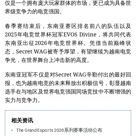
仅是一个拥有庞大玩家群体的市场，更已成为具备世
界级竞争力的电竞强国。
春季赛结束后，东南亚赛区排名前八的队伍以及
2025年电竞世界杯冠军EVOS Divine，将共同代表
东南亚出征2026年电竞世界杯。凭借当前巅峰状
态，Secret WAG被寄予厚望，有望继续为越南电竞
争光，在世界舞台上冲击新的高度。
东南亚冠军不仅是对Secret WAG辛勤付出的最好回
报，也为越南电竞的未来释放出积极信号，彰显越南
选手在与地区及世界电竞强国同场竞技中不断增强的
实力与竞争力。
相关资讯
The Grand Esports 2026系列赛事活动公布