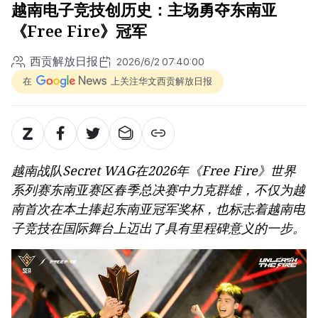
越南电子竞技创历史：主场勇夺东南亚
《Free Fire》冠军
西贡解放日报
2026/6/2 07:40:00
在
上关注华文西贡解放日报
越南战队Secret WAG在2026年《Free Fire》世界
系列赛东南亚赛区春季总决赛中力克群雄，不仅为越
南首次在本土捧起东南亚冠军奖杯，也标志着越南电
子竞技在国际舞台上迈出了具有里程碑意义的一步。