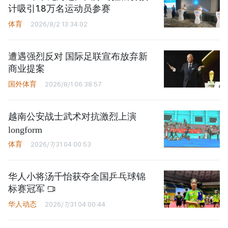
计吸引1.8万名运动员参赛
体育
2026/8/2 13:34:02
遭遇强烈反对 国际足联宣布放弃新
商业提案
国外体育
2026/8/1 06:38:57
越南公安战士武术对抗激烈上演
longform
体育
2026/7/31 04:00:53
华人小将汤千怡获夺全国乒乓球锦
标赛冠军
华人动态
2026/7/31 04:00:44