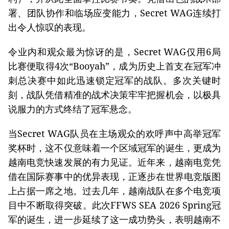
署、团队协作和临场应变能力，Secret WAG连续打
出令人惊叹的表现。
令业内和观众最为惊讶的是，Secret WAG仅用6局
比赛便取得4次“Booyah”，成为历史上首支在冠军冲
刺总决赛中如此迅速锁定冠军的战队。多次关键时
刻，战队凭借精准的战术决策牢牢把握机会，以极具
说服力的方式终结了冠军悬念。
当Secret WAG队员在主场观众的欢呼声中高举冠军
奖杯时，这不仅意味着一个区域冠军的诞生，更成为
越南电竞快速发展的有力见证。近年来，越南电竞凭
借在国际赛事中的优异表现，正逐步在世界电竞版图
上占据一席之地。过去几年，越南战队在多个电竞项
目中不断取得突破。此次FFWS SEA 2026 Spring冠
军的诞生，进一步延续了这一成功势头，表明越南不