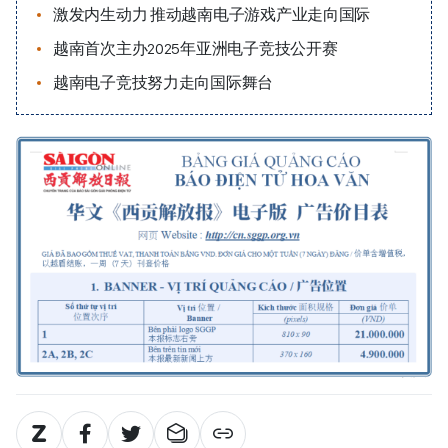
激发内生动力 推动越南电子游戏产业走向国际
越南首次主办2025年亚洲电子竞技公开赛
越南电子竞技努力走向国际舞台