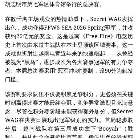
胡志明市第七军区体育馆举行的总决赛。
在数千名主场观众的热情助威下，Secret WAG发挥
出色，成功夺得FFWS SEA 2026 Spring冠军，并收
获约26亿元的奖金。这是越南《Free Fire》电竞历
史上首次由东道主战队在本土登顶该区域赛事。这一
成就也折射出越南电竞近年来的快速崛起——从曾经
被视为“黑马”，逐步成长为各大赛事冠军的有力争夺
者。本届总决赛采用“冠军冲刺”赛制，设90分为触发
门槛。
该赛制要求队伍不仅要积累足够积分，更必须在关键
时刻赢得比赛才能最终夺冠，竞争异常激烈且充满悬
念。尽管在积分赛阶段未能获得额外加分，但Secret
WAG在决赛日展现出冠军级别的实力。首局稳步取
分后，越南战队在第三局成功拿下“Booyah”（胜
利），并从此全面掌控比赛节奏。凭借出色的战术部