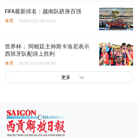
FIFA最新排名：越南队跻身百强
体育
2026/7/22 08:33:32
世界杯： 阿根廷主帅斯卡洛尼表示
西班牙队配得上胜利
体育
2026/7/20 02:45:55
更多