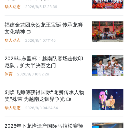
华人动态
2026/8/5 12:23:36
福建金龙团庆贺龙王宝诞 传承龙狮
文化精神
华人动态
2026/8/4 07:11:45
2026年东盟杯：越南队客场击败印
尼队，扩大半决赛之门
体育
2026/8/3 16:32:28
刘焕飞师傅获得国际“龙狮传承人物
奖”殊荣 为越南龙狮界争光
华人动态
2026/8/3 04:24:54
2026年下龙湾遗产国际马拉松赛预