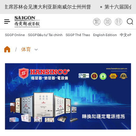
林会见澳大利亚新南威尔士州州督
第十六届国会第一次非
SGGP Online
SGGP Đầu tư Tài chính
SGGP Thể Thao
English Edition
中文ePap
体育