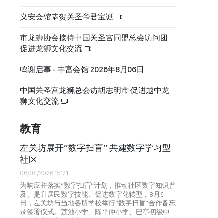
义安会馆恭贺关圣帝君宝诞
市龙狮协会接待中国关圣宫同盟总会访问团
促进龙狮文化交流
鸣谢启事 - 丰富会馆 2026年8月06日
中国关圣宫龙狮总会访胡志明市 促进越中龙
狮文化交流
教育
左关坊展开“数字扫盲” 共建数字学习型
社区
06/08/2026 15:21
为响应并落实“数字扫盲”计划，推动社区数字知识普
及、提升居民数字技能、促进数字化转型，8月6
日，左关坊与当地各所学校举行“数字扫盲”合作备忘
录签署仪式。莲池小学、陈平仲小学、巴亭初级中