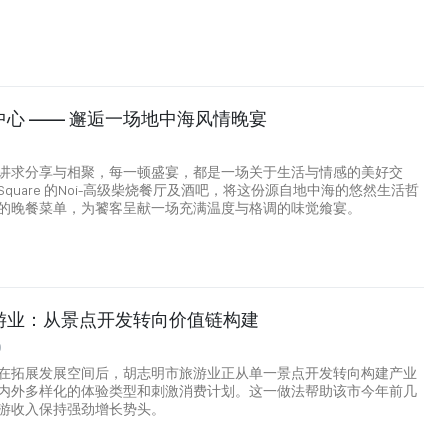
心 —— 邂逅一场地中海风情晚宴
讲求分享与相聚，每一顿盛宴，都是一场关于生活与情感的美好交
n Square 的Noi-高级柴烧餐厅及酒吧，将这份源自地中海的悠然生活哲
的晚餐菜单，为饕客呈献一场充满温度与格调的味觉飨宴。
游业：从景点开发转向价值链构建
0
在拓展发展空间后，胡志明市旅游业正从单一景点开发转向构建产业
内外多样化的体验类型和刺激消费计划。这一做法帮助该市今年前几
游收入保持强劲增长势头。