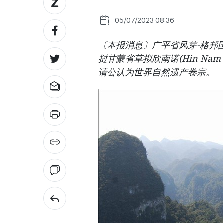
05/07/2023 08:36
〔本报消息〕广平省风芽-格邦
挝甘蒙省草拟欣南诺(Hin Nam
请公认为世界自然遗产卷宗。