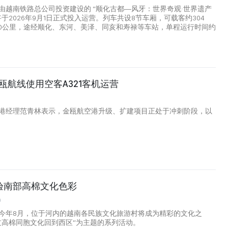
由越南铁路总公司投资建设的 “顺化古都—风牙：世界奇观·世界遗产
于2026年9月1日正式投入运营。列车共设8节车厢，可载客约304
90公里，途经顺化、东河、美泽、同亥和寿禄等车站，单程运行时间约
瓯航线使用空客A321客机运营
0
港经理范青林表示，金瓯航空港升级、扩建项目正处于冲刺阶段，以
验南部高棉文化色彩
0
今年8月，位于河内的越南各民族文化旅游村将成为精彩的文化之
过高棉同胞文化回到西区”为主题的系列活动。