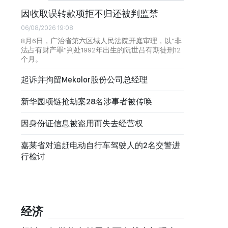
因收取误转款项拒不归还被判监禁
06/08/2026 19:08
8月6日，广治省第六区域人民法院开庭审理，以“非
法占有财产罪”判处1992年出生的阮世吕有期徒刑12
个月。
起诉并拘留Mekolor股份公司总经理
新华园项链抢劫案28名涉事者被传唤
因身份证信息被盗用而失去经营权
嘉莱省对追赶电动自行车驾驶人的2名交警进
行检讨
经济