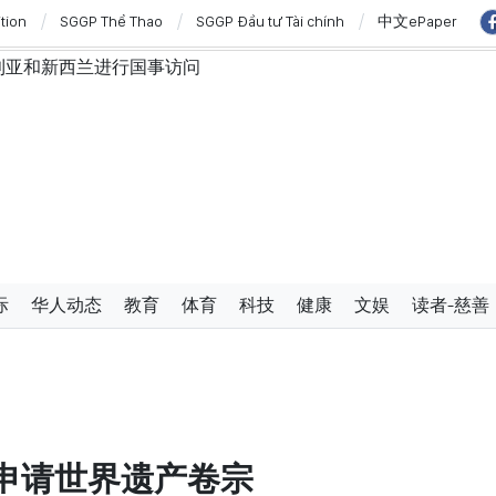
ition
SGGP Thể Thao
SGGP Đầu tư Tài chính
中文ePaper
利亚和新西兰进行国事访问
”与“保护人员”紧密结合
西亚关系日益活跃
学严谨、简明精炼、便于执行且具有长远生命力的党章
使节：共同建设团结、自强的东盟共同体
过设立广宁市和北宁市《决议》
展的对外格局作出贡献
防范传统与非传统安全威胁
与新组织架构模式相适应的乡级军事指挥部
际
华人动态
教育
体育
科技
健康
文娱
读者-慈善
三中全会《决议》的行动计划
有条件的经营行业
改革与数字化转型及风险管理相结合
申请世界遗产卷宗