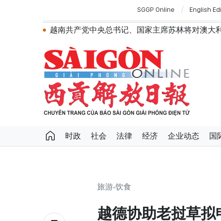
SGGP Online
English Ed
越南共产党中央总书记、国家主席苏林将对澳大
政府总理黎明兴：网络安全必须做到“维护系统
越南政府总理黎明兴会见马来西亚国防部长
党中央总书记、国家主席苏林：越南与马来
党中央总书记、国家主席苏林：建设一部科
苏林总书记、国家主席会见东盟国家驻河内
越南国会常务委员会会议：提交国会审议通
政府总理黎明兴：外交部门为构建有利于发
越南第十六届国会第一次非常规会议：主动
越南第十六届国会第一次非常规会议：健全
时政
社会
法律
经济
企业动态
国
越南政府总理黎明兴：抓紧完善落实党中央
第十六届国会第一次非常规会议：大力减少
第十六届国会第一次非常规会议：海关手续
旅游-饮食
越德协助老挝草拟