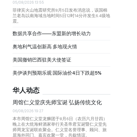
05/08/2026 13:55
菲律宾火山地震研究所8月5日发布消息说，该国棉
兰老岛以南海域当地时间5日12时14分许发生6.4级地
震。
数据共享合作——东盟新的增长动力
奥地利气温创新高 多地现火情
美国撤销巴西驻美大使签证
美伊谈判预期乐观 国际油价4日下跌超5%
华人动态
周馆仁义堂庆先师宝诞 弘扬传统文化
06/08/2026 19:27
本市周馆仁义堂龙狮团于8月6日（农历六月廿四）
晚上在大统海鲜酒家举行关圣帝君宝诞暨仁义堂先
师周龙宝诞联欢聚会。仁义堂名誉理事、顾问、旅
居海外同门、嘉宾欢聚一堂，共叙情谊。