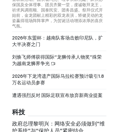
保国及全体理事、团员齐聚一堂，虔诚敬拜龙王，
祈求风调雨顺、国泰民安、团务昌盛。祭拜仪式开
始前，金龙团献上精彩的双龙表演，矫健灵动的龙
姿赢得现场阵阵掌声，为贺诞活动增添浓厚的喜庆
气氛。
2026年东盟杯：越南队客场击败印尼队，扩
大半决赛之门
刘焕飞师傅获得国际“龙狮传承人物奖”殊荣
为越南龙狮界争光
2026年下龙湾遗产国际马拉松赛预计吸引1.8
万名运动员参赛
遭遇强烈反对 国际足联宣布放弃新商业提案
科技
政府总理黎明兴：网络安全必须做到“维
护系统”与“保护人员”紧密结合