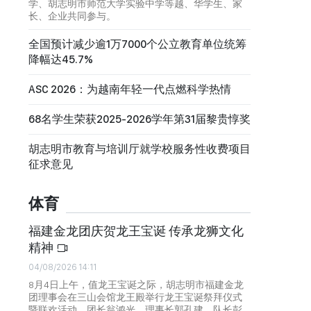
学、胡志明市师范大学实验中学等越、华学生、家
长、企业共同参与。
全国预计减少逾1万7000个公立教育单位统筹
降幅达45.7%
ASC 2026：为越南年轻一代点燃科学热情
68名学生荣获2025-2026学年第31届黎贵惇奖
胡志明市教育与培训厅就学校服务性收费项目
征求意见
体育
福建金龙团庆贺龙王宝诞 传承龙狮文化
精神
04/08/2026 14:11
8月4日上午，值龙王宝诞之际，胡志明市福建金龙
团理事会在三山会馆龙王殿举行龙王宝诞祭拜仪式
暨联欢活动。团长翁鸿光、理事长郭孔建、队长彭