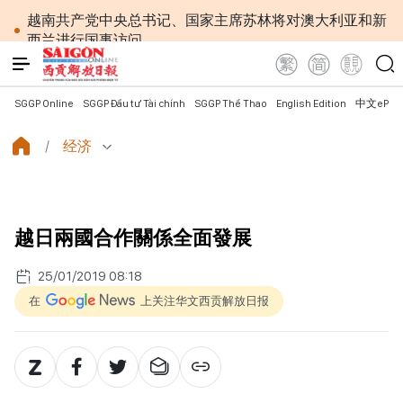
越南共产党中央总书记、国家主席苏林将对澳大利亚和新
西兰进行国事访问
政府总理黎明兴：网络安全必须做到“维护系统”与
“保护人员”紧密结合
越南政府总理黎明兴会见马来西亚国防部长
SGGP Online
SGGP Đầu tư Tài chính
SGGP Thể Thao
English Edition
中文ePap
党中央总书记、国家主席苏林：越南与马来西亚关系
日益活跃
经济
党中央总书记、国家主席苏林：建设一部科学严谨、
简明精炼、便于执行且具有长远生命力的党章
苏林总书记、国家主席会见东盟国家驻河内使节：共
同建设团结、自强的东盟共同体
越日兩國合作關係全面發展
越南国会常务委员会会议：提交国会审议通过设立广
宁市和北宁市《决议》
25/01/2019 08:18
政府总理黎明兴：外交部门为构建有利于发展的对外
格局作出贡献
在
上关注华文西贡解放日报
越南第十六届国会第一次非常规会议：主动防范传统
与非传统安全威胁
越南第十六届国会第一次非常规会议：健全与新组织
架构模式相适应的乡级军事指挥部
越南政府总理黎明兴：抓紧完善落实党中央三中全会