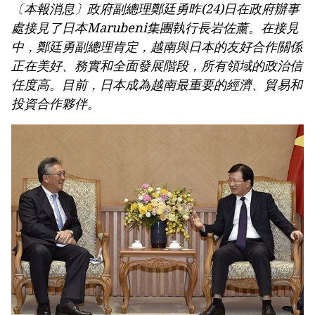
〔本報消息〕政府副總理鄭廷勇昨(24)日在政府辦事
《决议》的行动计划
處接見了日本Marubeni集團執行長岩佐薰。在接見
第十六届国会第一次非常规会议：大力减少有条件的
经营行业
中，鄭廷勇副總理肯定，越南與日本的友好合作關係
第十六届国会第一次非常规会议：海关手续改革与数
正在美好、務實和全面發展階段，所有領域的政治信
字化转型及风险管理相结合
任度高。目前，日本成為越南最重要的經濟、貿易和
投資合作夥伴。