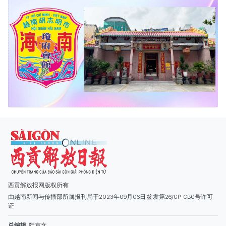
西贡解放报网版权所有
由越南新闻与传播部所属报刊局于2023年09月06日 签发第26/GP-CBC号许可
证
总编辑
: 阮克文
副总编辑
: 阮玉英、范文长、裴氏红霜、张德义、范氏云英、杨文光、阮德显、
阮克强、陈嘉宝
主编
: 阮玉英
社址
: 胡志明市棋盘坊阮氏明开街432-434号
总台
: (028) 39294091 - 转 060
热线
: 096.558.1888
编辑部
: (028) 39294092 - 转 060
电子信箱
: hoavan@sggp.org.vn; quangcaohoavan09@gmail.com