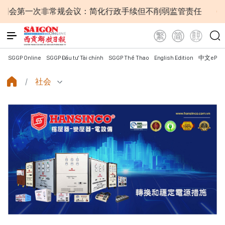
次非常规会议：简化行政手续但不削弱监管责任
越南国会主
SGGP Online
SGGP Đầu tư Tài chính
SGGP Thể Thao
English Edition
中文ePap
社会