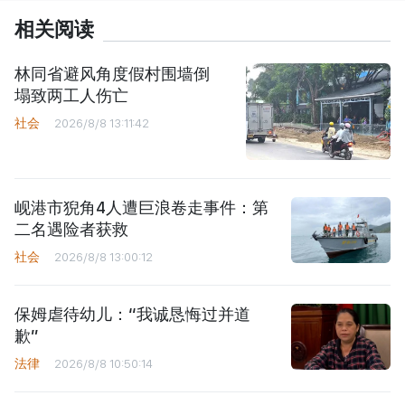
相关阅读
林同省避风角度假村围墙倒
塌致两工人伤亡
社会
2026/8/8 13:11:42
岘港市猊角4人遭巨浪卷走事件：第
二名遇险者获救
社会
2026/8/8 13:00:12
保姆虐待幼儿：“我诚恳悔过并道
歉”
法律
2026/8/8 10:50:14