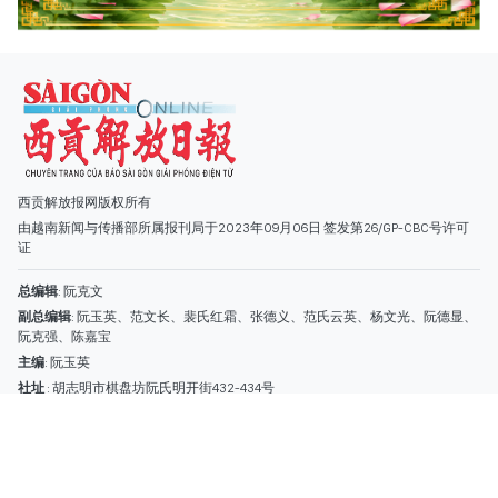
总编辑
: 阮克文
副总编辑
: 阮玉英、范文长、裴氏红霜、张德义、范氏云英、杨文光、阮德显、
阮克强、陈嘉宝
主编
: 阮玉英
社址
: 胡志明市棋盘坊阮氏明开街432-434号
总台
: (028) 39294091 - 转 060
热线
: 096.558.1888
编辑部
: (028) 39294092 - 转 060
电子信箱
: hoavan@sggp.org.vn; quangcaohoavan09@gmail.com
广告部
(028) 38334185
quangcaohoavan09@gmail.com;
类别
时事照片
视讯