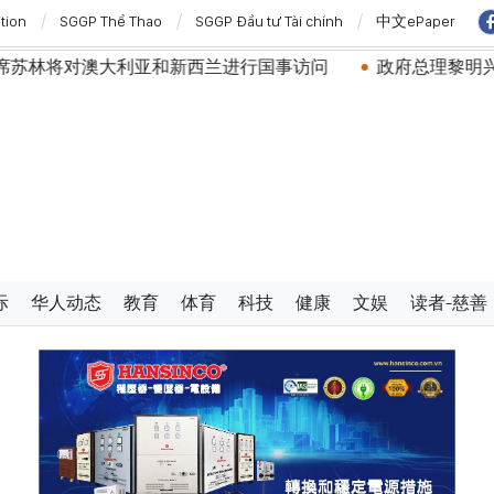
ition
SGGP Thể Thao
SGGP Đầu tư Tài chính
中文ePaper
林将对澳大利亚和新西兰进行国事访问
政府总理黎明兴：
际
华人动态
教育
体育
科技
健康
文娱
读者-慈善