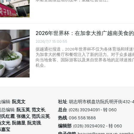
2026年世界杯：在加拿大推广越南美食
2026/7/7 15:00:55
据越通社报道，2026年世界杯不仅为各体育场和球
为加拿大的餐厅和餐馆注入了新的活力。对于众多越
向当地食客、国际游客以及来自世界各地的足球迷推
机会。
总编辑:
阮克文
社址
: 胡志明市棋盘坊阮氏明开街432-4
副总编辑:
阮玉英
,
范文长
,
总台
: (028) 39294091 - 转 060
裴氏红霜
,
张德义
,
范氏云英
,
热线
: 096.558.1888
杨文光
,
阮德显
,
阮克强
,
编辑部
: (028) 39294092 - 转 060
陈嘉宝