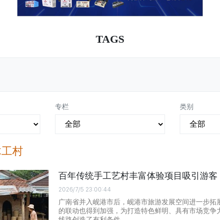
TAGS
专栏
类别
木工村
百年传统手工艺村丰富体验项目吸引游客
2026/7/5 23:00:44
广南省并入岘港市后，岘港市旅游发展空间进一步拓
的联动也得到加强，为打造特色鲜明、具有市场竞争
线路创造了有利条件。