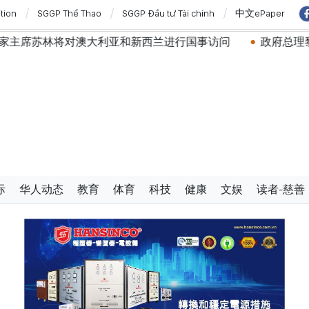
ition
SGGP Thể Thao
SGGP Đầu tư Tài chính
中文ePaper
主席苏林将对澳大利亚和新西兰进行国事访问
政府总理黎明
际
华人动态
教育
体育
科技
健康
文娱
读者-慈善