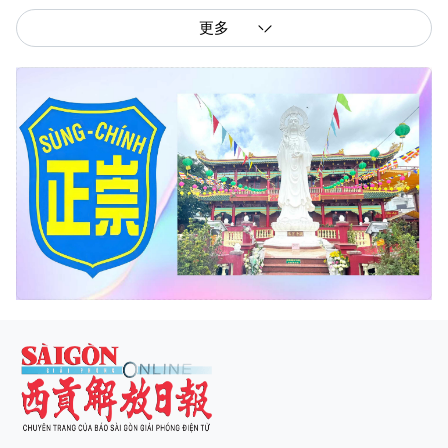
更多
西贡解放报网版权所有
由越南新闻与传播部所属报刊局于2023年09月06日 签发第26/GP-CBC号许可
证
总编辑
: 阮克文
副总编辑
: 阮玉英、范文长、裴氏红霜、张德义、范氏云英、杨文光、阮德显、
阮克强、陈嘉宝
主编
: 阮玉英
社址
: 胡志明市棋盘坊阮氏明开街432-434号
总台
: (028) 39294091 - 转 060