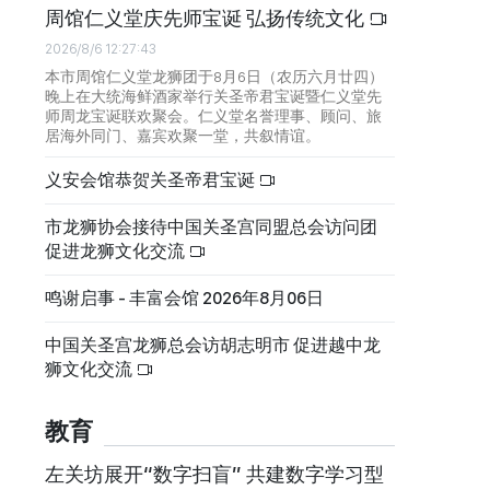
周馆仁义堂庆先师宝诞 弘扬传统文化
2026/8/6 12:27:43
本市周馆仁义堂龙狮团于8月6日（农历六月廿四）
晚上在大统海鲜酒家举行关圣帝君宝诞暨仁义堂先
师周龙宝诞联欢聚会。仁义堂名誉理事、顾问、旅
居海外同门、嘉宾欢聚一堂，共叙情谊。
义安会馆恭贺关圣帝君宝诞
市龙狮协会接待中国关圣宫同盟总会访问团
促进龙狮文化交流
鸣谢启事 - 丰富会馆 2026年8月06日
中国关圣宫龙狮总会访胡志明市 促进越中龙
狮文化交流
教育
左关坊展开“数字扫盲” 共建数字学习型