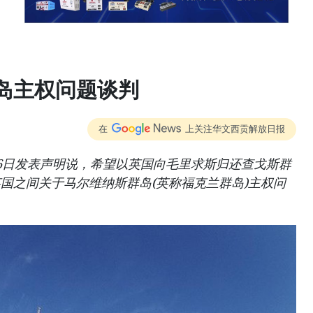
岛主权问题谈判
在
上关注华文西贡解放日报
6日发表声明说，希望以英国向毛里求斯归还查戈斯群
国之间关于马尔维纳斯群岛(英称福克兰群岛)主权问