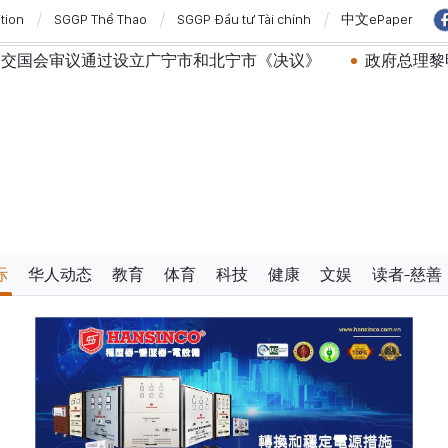
ition
SGGP Thể Thao
SGGP Đầu tư Tài chính
中文ePaper
广宁市和北宁市《决议》
政府总理黎明兴：外交部门为构建
际
华人动态
教育
体育
科技
健康
文娱
读者-慈善