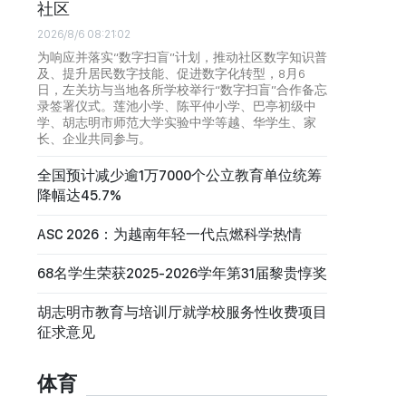
社区
2026/8/6 08:21:02
为响应并落实“数字扫盲”计划，推动社区数字知识普
及、提升居民数字技能、促进数字化转型，8月6
日，左关坊与当地各所学校举行“数字扫盲”合作备忘
录签署仪式。莲池小学、陈平仲小学、巴亭初级中
学、胡志明市师范大学实验中学等越、华学生、家
长、企业共同参与。
全国预计减少逾1万7000个公立教育单位统筹
降幅达45.7%
ASC 2026：为越南年轻一代点燃科学热情
68名学生荣获2025-2026学年第31届黎贵惇奖
胡志明市教育与培训厅就学校服务性收费项目
征求意见
体育