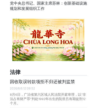
党中央总书记、国家主席苏林：创新基础设施
规划和发展组织工作
法律
因收取误转款项拒不归还被判监禁
2026/8/6 12:08:52
8月6日，广治省第六区域人民法院开庭审理，以“非
法占有财产罪”判处1992年出生的阮世吕有期徒刑12
个月。