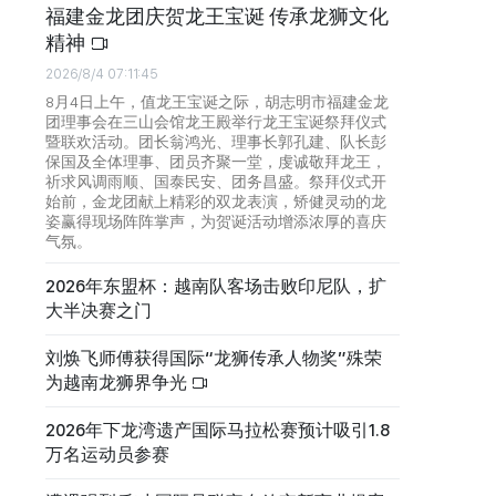
福建金龙团庆贺龙王宝诞 传承龙狮文化
精神
2026/8/4 07:11:45
8月4日上午，值龙王宝诞之际，胡志明市福建金龙
团理事会在三山会馆龙王殿举行龙王宝诞祭拜仪式
暨联欢活动。团长翁鸿光、理事长郭孔建、队长彭
保国及全体理事、团员齐聚一堂，虔诚敬拜龙王，
祈求风调雨顺、国泰民安、团务昌盛。祭拜仪式开
始前，金龙团献上精彩的双龙表演，矫健灵动的龙
姿赢得现场阵阵掌声，为贺诞活动增添浓厚的喜庆
气氛。
2026年东盟杯：越南队客场击败印尼队，扩
大半决赛之门
刘焕飞师傅获得国际“龙狮传承人物奖”殊荣
为越南龙狮界争光
2026年下龙湾遗产国际马拉松赛预计吸引1.8
万名运动员参赛