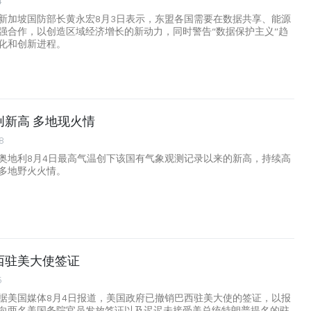
4
新加坡国防部长黄永宏8月3日表示，东盟各国需要在数据共享、能源
强合作，以创造区域经济增长的新动力，同时警告“数据保护主义”趋
化和创新进程。
创新高 多地现火情
8
奥地利8月4日最高气温创下该国有气象观测记录以来的新高，持续高
多地野火火情。
西驻美大使签证
5
据美国媒体8月4日报道，美国政府已撤销巴西驻美大使的签证，以报
向两名美国务院官员发放签证以及迟迟未接受美总统特朗普提名的驻