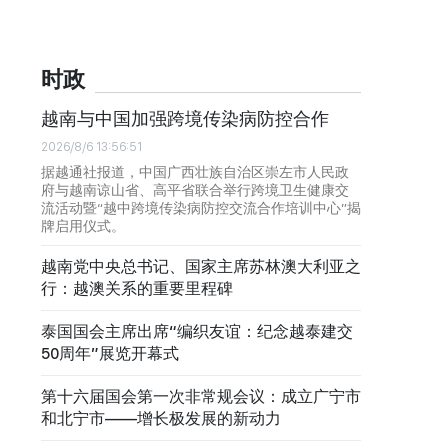
时政
越南与中国加强跨境传染病防控合作
2026/8/6 13:56:51
据越通社报道，中国广西壮族自治区崇左市人民政
府与越南谅山省、高平省联合举行跨境卫生健康交
流活动暨“越中跨境传染病防控交流合作培训中心”揭
牌启用仪式。
越南党中央总书记、国家主席苏林澳大利亚之
行：越澳关系的重要里程碑
泰国国会主席出席“编织友谊：纪念越泰建交
50周年”展览开幕式
第十六届国会第一次非常规会议：成立广宁市
和北宁市——增长极发展的新动力