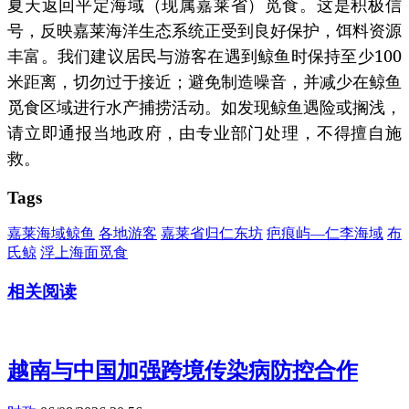
夏天返回平定海域（现属嘉莱省）觅食。这是积极信
号，反映嘉莱海洋生态系统正受到良好保护，饵料资源
丰富。我们建议居民与游客在遇到鲸鱼时保持至少100
米距离，切勿过于接近；避免制造噪音，并减少在鲸鱼
觅食区域进行水产捕捞活动。如发现鲸鱼遇险或搁浅，
请立即通报当地政府，由专业部门处理，不得擅自施
救。
Tags
嘉莱海域鲸鱼
各地游客
嘉莱省归仁东坊
疤痕屿—仁李海域
布
氏鲸
浮上海面觅食
相关阅读
越南与中国加强跨境传染病防控合作