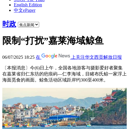
English Edition
中文ePaper
时政
限制“打扰”嘉莱海域鲸鱼
06/07/2025 18:25
在
上关注华文西贡解放日报
〔本报消息〕今(6)日上午，全国各地游客与摄影爱好者聚集
在嘉莱省归仁东坊的疤痕屿—仁李海域，目睹布氏鲸一家浮上
海面觅食的画面。鲸鱼活动区域距岸约300至400米。