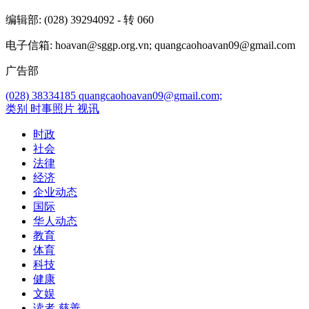
编辑部
: (028) 39294092 - 转 060
电子信箱
: hoavan@sggp.org.vn; quangcaohoavan09@gmail.com
广告部
(028) 38334185
quangcaohoavan09@gmail.com;
类别
时事照片
视讯
时政
社会
法律
经济
企业动态
国际
华人动态
教育
体育
科技
健康
文娱
读者-慈善