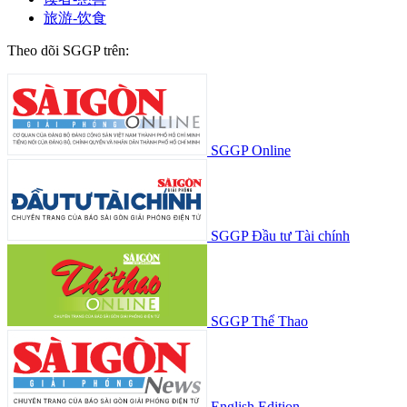
旅游-饮食
Theo dõi SGGP trên:
SGGP Online
SGGP Đầu tư Tài chính
SGGP Thể Thao
English Edition