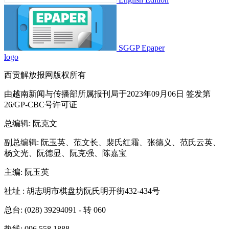
SGGP Epaper
logo
西贡解放报网版权所有
由越南新闻与传播部所属报刊局于2023年09月06日 签发第
26/GP-CBC号许可证
总编辑
: 阮克文
副总编辑
: 阮玉英、范文长、裴氏红霜、张德义、范氏云英、
杨文光、阮德显、阮克强、陈嘉宝
主编
: 阮玉英
社址
: 胡志明市棋盘坊阮氏明开街432-434号
总台
: (028) 39294091 - 转 060
热线
: 096.558.1888