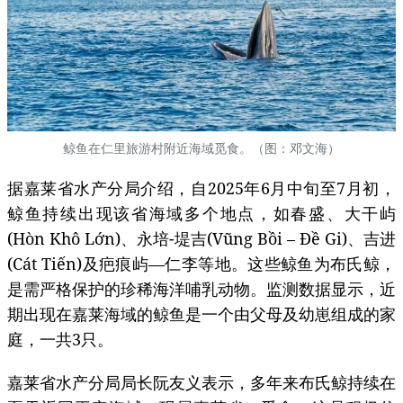
鲸鱼在仁里旅游村附近海域觅食。（图：邓文海）
据嘉莱省水产分局介绍，自2025年6月中旬至7月初，
鲸鱼持续出现该省海域多个地点，如春盛、大干屿
(Hòn Khô Lớn)、永培-堤吉(Vũng Bồi – Đề Gi)、吉进
(Cát Tiến)及疤痕屿—仁李等地。这些鲸鱼为布氏鲸，
是需严格保护的珍稀海洋哺乳动物。监测数据显示，近
期出现在嘉莱海域的鲸鱼是一个由父母及幼崽组成的家
庭，一共3只。
嘉莱省水产分局局长阮友义表示，多年来布氏鲸持续在