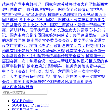
越南共产党中央总书记、国家主席苏林将对澳大利亚和新西兰
进行国事访问
政府总理黎明兴：网络安全必须做到“维护系
统”与“保护人员”紧密结合
越南政府总理黎明兴会见马来西亚
国防部长
党中央总书记、国家主席苏林：越南与马来西亚关
系日益活跃
党中央总书记、国家主席苏林：建设一部科学严
谨、简明精炼、便于执行且具有长远生命力的党章
苏林总书
记、国家主席会见东盟国家驻河内使节：共同建设团结、自强
的东盟共同体
越南国会常务委员会会议：提交国会审议通过
设立广宁市和北宁市《决议》
政府总理黎明兴：外交部门为
构建有利于发展的对外格局作出贡献
越南第十六届国会第一
次非常规会议：主动防范传统与非传统安全威胁
越南第十六
届国会第一次非常规会议：健全与新组织架构模式相适应的乡
级军事指挥部
越南政府总理黎明兴：抓紧完善落实党中央三
中全会《决议》的行动计划
第十六届国会第一次非常规会
议：大力减少有条件的经营行业
第十六届国会第一次非常规
会议：海关手续改革与数字化转型及风险管理相结合
华文西贡解放日报
SGGP Online
SGGP Đầu tư Tài chính
SGGP Thể Thao