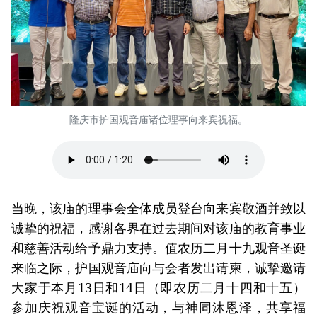
隆庆市护国观音庙诸位理事向来宾祝福。
当晚，该庙的理事会全体成员登台向来宾敬酒并致以
诚挚的祝福，感谢各界在过去期间对该庙的教育事业
和慈善活动给予鼎力支持。值农历二月十九观音圣诞
来临之际，护国观音庙向与会者发出请柬，诚挚邀请
大家于本月13日和14日（即农历二月十四和十五）
参加庆祝观音宝诞的活动，与神同沐恩泽，共享福