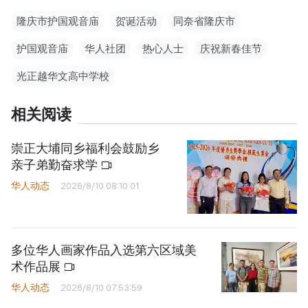
隆庆市护国观音庙
贺诞活动
同奈省隆庆市
护国观音庙
华人社团
热心人士
庆祝新春佳节
光正越华文高中学校
相关阅读
崇正大埔同乡福利会鼓励乡
亲子弟勤奋求学
华人动态
2026/8/10 08:10:01
多位华人画家作品入选第六区域美
术作品展
华人动态
2026/8/10 07:53:59