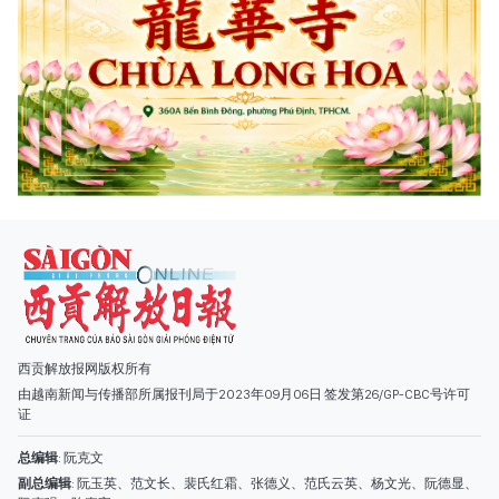
西贡解放报网版权所有
由越南新闻与传播部所属报刊局于2023年09月06日 签发第26/GP-CBC号许可
证
总编辑
: 阮克文
副总编辑
: 阮玉英、范文长、裴氏红霜、张德义、范氏云英、杨文光、阮德显、
阮克强、陈嘉宝
主编
: 阮玉英
社址
: 胡志明市棋盘坊阮氏明开街432-434号
总台
: (028) 39294091 - 转 060
热线
: 096.558.1888
编辑部
: (028) 39294092 - 转 060
电子信箱
: hoavan@sggp.org.vn; quangcaohoavan09@gmail.com
广告部
(028) 38334185
quangcaohoavan09@gmail.com;