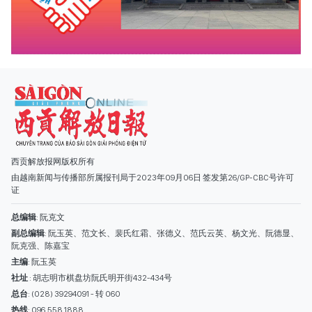
西贡解放报网版权所有
由越南新闻与传播部所属报刊局于2023年09月06日 签发第26/GP-CBC号许可
证
总编辑
: 阮克文
副总编辑
: 阮玉英、范文长、裴氏红霜、张德义、范氏云英、杨文光、阮德显、
阮克强、陈嘉宝
主编
: 阮玉英
社址
: 胡志明市棋盘坊阮氏明开街432-434号
总台
: (028) 39294091 - 转 060
热线
: 096.558.1888
编辑部
: (028) 39294092 - 转 060
电子信箱
: hoavan@sggp.org.vn; quangcaohoavan09@gmail.com
广告部
(028) 38334185
quangcaohoavan09@gmail.com;