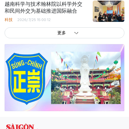
越南科学与技术翰林院以科学外交
和民间外交为基础推进国际融合
科技
2026/7/25 15:00:12
更多
西贡解放报网版权所有
由越南新闻与传播部所属报刊局于2023年09月06日 签发第26/GP-CBC号许可
证
总编辑
: 阮克文
副总编辑
: 阮玉英、范文长、裴氏红霜、张德义、范氏云英、杨文光、阮德显、