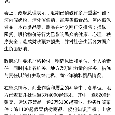
议。
会上，政府总理表示，近期已侦破许多严重案件如：
河内假奶粉、清化省假药、富寿省假食品、河内假保
健品、本市赝品等。赝品在社交网广泛推售；操纵、
囤货、哄抬物价等行为已影响民众的健康、心理、秩
序安全，造成财政预算损失，并对社会生活各方面产
生负面影响。
政府总理要求严格检讨，明确原因和单位、个人的责
任；同时指出各机关、地方及职能力量的任务、措施
与责任以防打并取缔走私、商业诈骗和赝品情况。
在坚决缉私、商业诈骗和赝品的斗争中，各单位、地
方已查获并处理逾3万4000起违规。其中，逾8200起
贩卖、运送违禁品；逾2万5100起商业、税务诈骗案
件；逾1100起假冒伪劣商品、侵犯知识产权；上缴