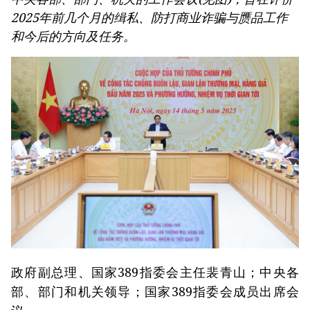
《决议》的行动计划
2025年前几个月的缉私、防打商业诈骗与赝品工作
第十六届国会第一次非常规会议：大力减少有条件的
和今后的方向及任务。
经营行业
第十六届国会第一次非常规会议：海关手续改革与数
字化转型及风险管理相结合
政府副总理、国家389指委会主任裴青山；中央各
部、部门和机关领导；国家389指委会成员出席会