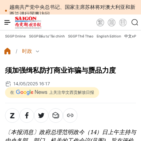
越南共产党中央总书记、国家主席苏林将对澳大利亚和新
西兰进行国事访问
政府总理黎明兴：网络安全必须做到“维护系统”与
“保护人员”紧密结合
越南政府总理黎明兴会见马来西亚国防部长
SGGP Online
SGGP Đầu tư Tài chính
SGGP Thể Thao
English Edition
中文ePap
党中央总书记、国家主席苏林：越南与马来西亚关系
日益活跃
时政
党中央总书记、国家主席苏林：建设一部科学严谨、
简明精炼、便于执行且具有长远生命力的党章
须加强缉私防打商业诈骗与赝品力度
苏林总书记、国家主席会见东盟国家驻河内使节：共
同建设团结、自强的东盟共同体
越南国会常务委员会会议：提交国会审议通过设立广
14/05/2025 16:17
宁市和北宁市《决议》
在
上关注华文西贡解放日报
政府总理黎明兴：外交部门为构建有利于发展的对外
格局作出贡献
越南第十六届国会第一次非常规会议：主动防范传统
与非传统安全威胁
越南第十六届国会第一次非常规会议：健全与新组织
〔本报消息〕政府总理范明政今（14）日上午主持与
架构模式相适应的乡级军事指挥部
越南政府总理黎明兴：抓紧完善落实党中央三中全会
中央各部、部门、机关的工作会议(见图)，旨在评价