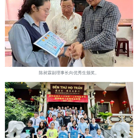
陈昶霖副理事长向优秀生颁奖。