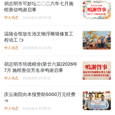
胡志明市可妙坛二〇二六年七月施
棺善信鸣谢启事
华人动态
2026/8/5 05:00:16
温陵会馆放生池文物浮雕墙修复工
程动工
华人动态
2026/8/5 03:24:19
胡志明市培德精舍(第廿六届)2026年
7月 施棺善信芳名录鸣谢启事
华人动态
2026/8/5 03:15:12
庆云南院向本报赞助5000万元经费
华人动态
2026/8/4 10:38:14