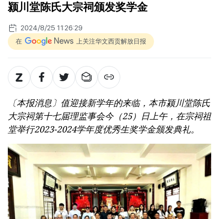
颍川堂陈氏大宗祠颁发奖学金
2024/8/25 11:26:29
在
上关注华文西贡解放日报
〔本报消息〕值迎接新学年的来临，本市颍川堂陈氏
大宗祠第十七届理监事会今（25）日上午，在宗祠祖
堂举行2023-2024学年度优秀生奖学金颁发典礼。