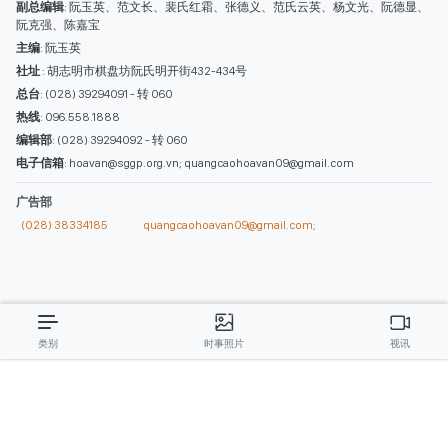
西贡解放报网版权所有
由越南新闻与传播部所属报刊局于2023年09月06日 签发第26/GP-CBC号许可
证
总编辑
: 阮克文
副总编辑
: 阮玉英、范文长、裴氏红霜、张德义、范氏云英、杨文光、阮德显、
阮克强、陈嘉宝
主编
: 阮玉英
社址
: 胡志明市棋盘坊阮氏明开街432-434号
总台
: (028) 39294091 - 转 060
热线
: 096.558.1888
编辑部
: (028) 39294092 - 转 060
电子信箱
: hoavan@sggp.org.vn; quangcaohoavan09@gmail.com
广告部
(028) 38334185
quangcaohoavan09@gmail.com;