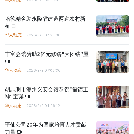
培德精舍助永隆省建造两道农村新
桥
华人动态
2026/8/8 07:30:30
丰富会馆赞助2亿元修缮“大团结”屋
华人动态
2026/8/8 07:06:36
胡志明市潮州义安会馆恭祝“福德正
神”宝诞
华人动态
2026/8/8 04:48:12
平仙公司20年为国家培育人才贡献
力量