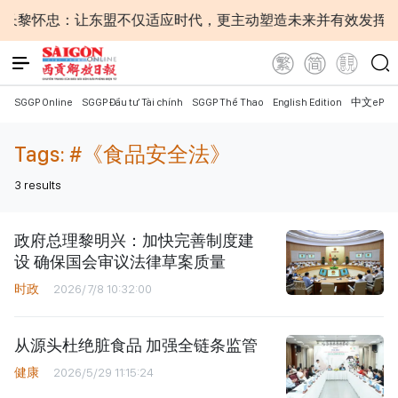
长黎怀忠：让东盟不仅适应时代，更主动塑造未来并有效发挥作
SGGP Online
SGGP Đầu tư Tài chính
SGGP Thể Thao
English Edition
中文ePap
Tags:
#《食品安全法》
3
results
政府总理黎明兴：加快完善制度建
设 确保国会审议法律草案质量
时政
2026/7/8 10:32:00
从源头杜绝脏食品 加强全链条监管
健康
2026/5/29 11:15:24