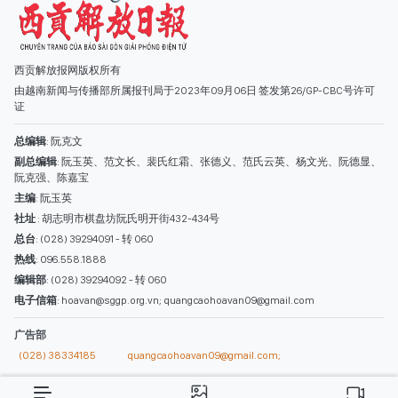
西贡解放报网版权所有
由越南新闻与传播部所属报刊局于2023年09月06日 签发第26/GP-CBC号许可
证
总编辑
: 阮克文
副总编辑
: 阮玉英、范文长、裴氏红霜、张德义、范氏云英、杨文光、阮德显、
阮克强、陈嘉宝
主编
: 阮玉英
社址
: 胡志明市棋盘坊阮氏明开街432-434号
总台
: (028) 39294091 - 转 060
热线
: 096.558.1888
编辑部
: (028) 39294092 - 转 060
电子信箱
: hoavan@sggp.org.vn; quangcaohoavan09@gmail.com
广告部
(028) 38334185
quangcaohoavan09@gmail.com;