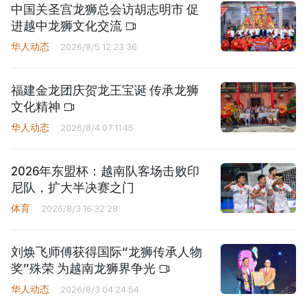
中国关圣宫龙狮总会访胡志明市 促
进越中龙狮文化交流
华人动态
2026/8/5 12:23:36
福建金龙团庆贺龙王宝诞 传承龙狮
文化精神
华人动态
2026/8/4 07:11:45
2026年东盟杯：越南队客场击败印
尼队，扩大半决赛之门
体育
2026/8/3 16:32:28
刘焕飞师傅获得国际“龙狮传承人物
奖”殊荣 为越南龙狮界争光
华人动态
2026/8/3 04:24:54