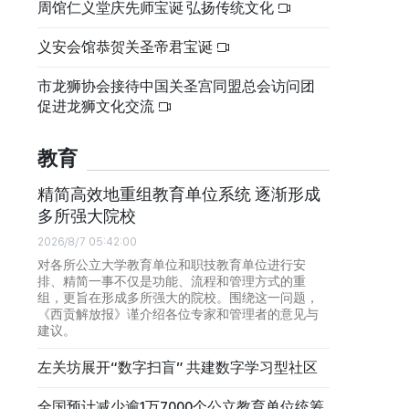
周馆仁义堂庆先师宝诞 弘扬传统文化
义安会馆恭贺关圣帝君宝诞
市龙狮协会接待中国关圣宫同盟总会访问团
促进龙狮文化交流
教育
精简高效地重组教育单位系统 逐渐形成
多所强大院校
2026/8/7 05:42:00
对各所公立大学教育单位和职技教育单位进行安
排、精简一事不仅是功能、流程和管理方式的重
组，更旨在形成多所强大的院校。围绕这一问题，
《西贡解放报》谨介绍各位专家和管理者的意见与
建议。
左关坊展开“数字扫盲” 共建数字学习型社区
全国预计减少逾1万7000个公立教育单位统筹