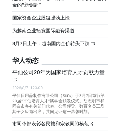
金的“新钥匙”
国家资金企业股组强劲上涨
为越南企业拓宽国际融资渠道
8月7日上午：越南国内金价转头下跌
华人动态
平仙公司20年为国家培育人才贡献力量
2026/8/7 11:20:00
平仙日用品制作有限公司（Biti's）于8月7日举行第
20届“平仙培育人才”奖学金颁发仪式。胡志明市和
同奈市各有关部门代表、公司领导、数百名员工及
其子女应邀出席，共同见证这一温馨时刻。
市司令部表彰各民族和宗教同胞模范