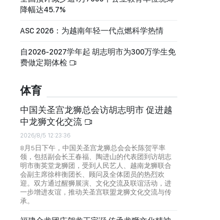
降幅达45.7%
ASC 2026：为越南年轻一代点燃科学热情
自2026-2027学年起 胡志明市为300万学生免
费做定期体检
体育
中国关圣宫龙狮总会访胡志明市 促进越
中龙狮文化交流
2026/8/5 12:23:36
8月5日下午，中国关圣宫龙狮总会会长陈贺平率
领，包括副会长王春福、陶进山的代表团到访胡志
明市衡英堂龙狮团，受到人民艺人、越南龙狮联合
会副主席徐梓衡团长、顾问及全体团员的热烈欢
迎。双方通过醒狮展演、文化交流及联谊活动，进
一步增进友谊，推动关圣宫联盟龙狮文化交流与传
承。