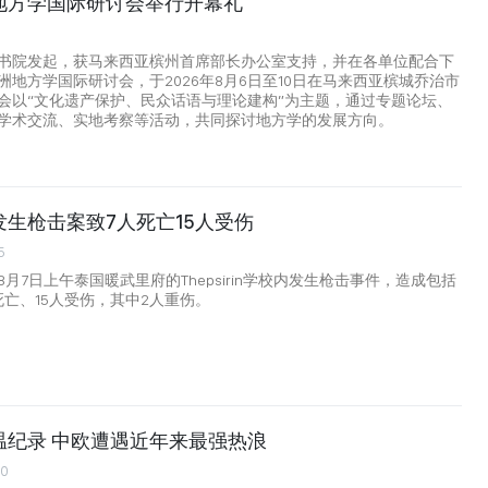
地方学国际研讨会举行开幕礼
书院发起，获马来西亚槟州首席部长办公室支持，并在各单位配合下
洲地方学国际研讨会，于2026年8月6日至10日在马来西亚槟城乔治市
会以“文化遗产保护、民众话语与理论建构”为主题，通过专题论坛、
学术交流、实地考察等活动，共同探讨地方学的发展方向。
生枪击案致7人死亡15人受伤
5
月7日上午泰国暖武里府的Thepsirin学校内发生枪击事件，造成包括
死亡、15人受伤，其中2人重伤。
温纪录 中欧遭遇近年来最强热浪
00