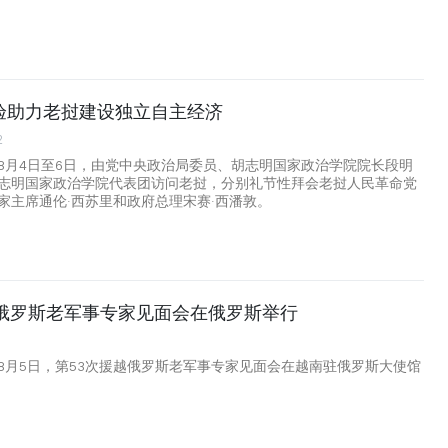
验助力老挝建设独立自主经济
2
8月4日至6日，由党中央政治局委员、胡志明国家政治学院院长段明
志明国家政治学院代表团访问老挝，分别礼节性拜会老挝人民革命党
家主席通伦·西苏里和政府总理宋赛·西潘敦。
越俄罗斯老军事专家见面会在俄罗斯举行
8月5日，第53次援越俄罗斯老军事专家见面会在越南驻俄罗斯大使馆