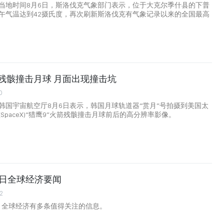
当地时间8月6日，斯洛伐克气象部门表示，位于大克尔季什县的下普
午气温达到42摄氏度，再次刷新斯洛伐克有气象记录以来的全国最高
火箭残骸撞击月球 月面出现撞击坑
0
韩国宇宙航空厅8月6日表示，韩国月球轨道器“赏月”号拍摄到美国太
SpaceX)“猎鹰9”火箭残骸撞击月球前后的高分辨率影像。
月6日全球经济要闻
2
日，全球经济有多条值得关注的信息。