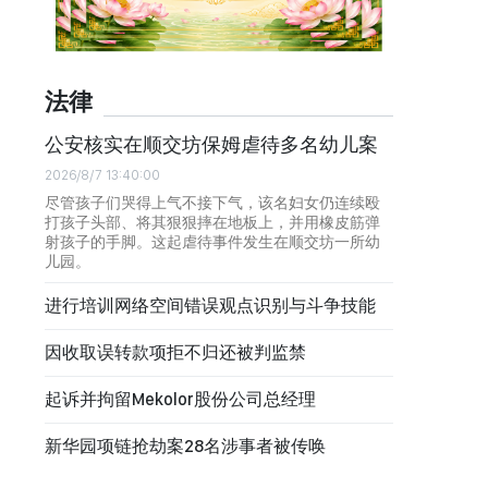
法律
公安核实在顺交坊保姆虐待多名幼儿案
2026/8/7 13:40:00
尽管孩子们哭得上气不接下气，该名妇女仍连续殴
打孩子头部、将其狠狠摔在地板上，并用橡皮筋弹
射孩子的手脚。这起虐待事件发生在顺交坊一所幼
儿园。
进行培训网络空间错误观点识别与斗争技能
因收取误转款项拒不归还被判监禁
起诉并拘留Mekolor股份公司总经理
新华园项链抢劫案28名涉事者被传唤