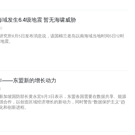
域发生6.4级地震 暂无海啸威胁
00
研究所8月5日发布消息说，该国棉兰老岛以南海域当地时间5日12时
级地震。
作——东盟新的增长动力
4
新加坡国防部长黄永宏8月3日表示，东盟各国需要在数据共享、能源
强合作，以创造区域经济增长的新动力，同时警告“数据保护主义”趋
化和创新进程。