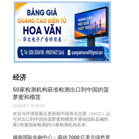
经济
50家检测机构获准检测出口到中国的菠
萝蜜和榴莲
2026/8/7 12:36:00
农业与环境部最近更新获中国海关总署（GACC）认
可对出口到中国的菠萝蜜和榴莲开展镉指标及碱性
黄O色素指标检测的50家检测机构名单。
越南国际金融中心：撬动 7000 亿美元绿色资