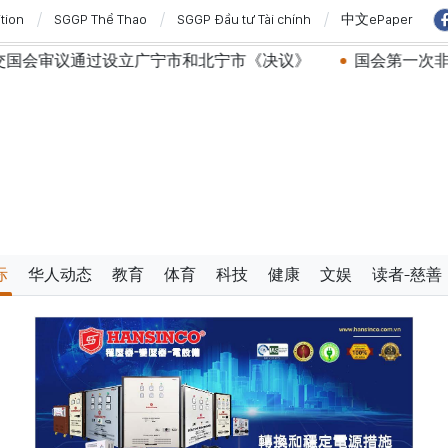
ition
SGGP Thể Thao
SGGP Đầu tư Tài chính
中文ePaper
广宁市和北宁市《决议》
国会第一次非常规会议：公开特殊政
际
华人动态
教育
体育
科技
健康
文娱
读者-慈善