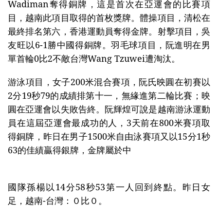
Wadiman奪得銅牌，這是首次在亞運會的比賽項
目，越南此項目取得的首枚獎牌。體操項目，清松在
最終排名第六，香港運動員奪得金牌。射擊項目，吳
友旺以6-1勝中國得銅牌。羽毛球項目，阮進明在男
單首輪0比2不敵台灣Wang Tzuwei遭淘汰。
游泳項目，女子200米混合賽項，阮氏映圓在初賽以
2分19秒79的成績排第十一，無緣進第二輪比賽；映
圓在亞運會以失敗告終。阮輝煌可說是越南游泳運動
員在這屆亞運會最成功的人，3天前在800米賽項取
得銅牌，昨日在男子1500米自由泳賽項又以15分1秒
63的佳績贏得銀牌，金牌屬於中
國隊孫楊以14分58秒53第一人回到終點。昨日女
足，越南-台灣：０比０。