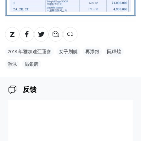
2018 年雅加達亞運會
女子划艇
再添銀
阮輝煌
游泳
贏銀牌
反馈