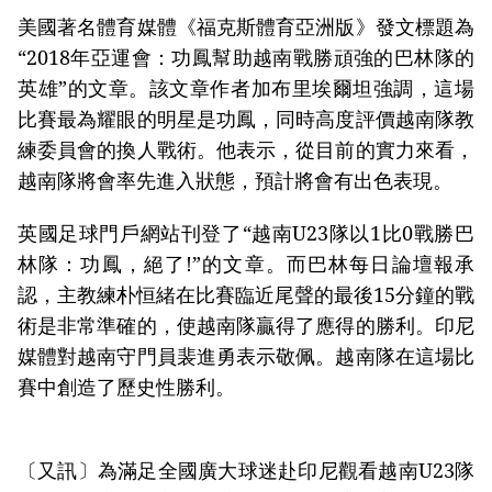
美國著名體育媒體《福克斯體育亞洲版》發文標題為
“2018年亞運會：功鳳幫助越南戰勝頑強的巴林隊的
英雄”的文章。該文章作者加布里埃爾坦強調，這場
比賽最為耀眼的明星是功鳳，同時高度評價越南隊教
練委員會的換人戰術。他表示，從目前的實力來看，
越南隊將會率先進入狀態，預計將會有出色表現。
英國足球門戶網站刊登了“越南U23隊以1比0戰勝巴
林隊：功鳳，絕了!”的文章。而巴林每日論壇報承
認，主教練朴恒緒在比賽臨近尾聲的最後15分鐘的戰
術是非常準確的，使越南隊贏得了應得的勝利。印尼
媒體對越南守門員裴進勇表示敬佩。越南隊在這場比
賽中創造了歷史性勝利。
〔又訊〕為滿足全國廣大球迷赴印尼觀看越南U23隊