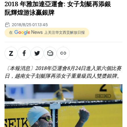
2018 年雅加達亞運會: 女子划艇再添銀
阮輝煌游泳贏銀牌
2018/8/25 01:13:45
在
上关注华文西贡解放日报
〔本報消息〕2018年亞運會8月24日進入第六個比賽
日，越南女子划艇隊再添女子重量級四人雙槳銀牌。