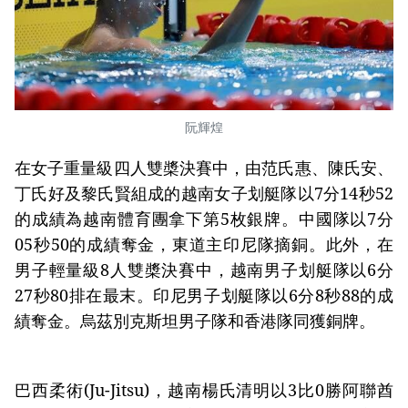
阮輝煌
在女子重量級四人雙槳決賽中，由范氏惠、陳氏安、
丁氏好及黎氏賢組成的越南女子划艇隊以7分14秒52
的成績為越南體育團拿下第5枚銀牌。中國隊以7分
05秒50的成績奪金，東道主印尼隊摘銅。此外，在
男子輕量級8人雙槳決賽中，越南男子划艇隊以6分
27秒80排在最末。印尼男子划艇隊以6分8秒88的成
績奪金。烏茲別克斯坦男子隊和香港隊同獲銅牌。
巴西柔術(Ju-Jitsu)，越南楊氏清明以3比0勝阿聯酋