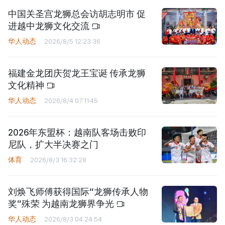
中国关圣宫龙狮总会访胡志明市 促
进越中龙狮文化交流
华人动态
2026/8/5 12:23:36
福建金龙团庆贺龙王宝诞 传承龙狮
文化精神
华人动态
2026/8/4 07:11:45
2026年东盟杯：越南队客场击败印
尼队，扩大半决赛之门
体育
2026/8/3 16:32:28
刘焕飞师傅获得国际“龙狮传承人物
奖”殊荣 为越南龙狮界争光
华人动态
2026/8/3 04:24:54