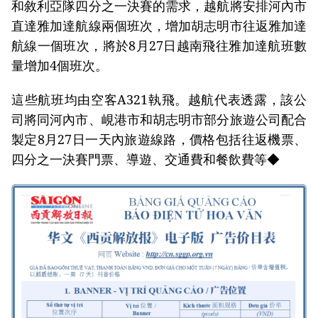
和敘利亞隊四分之一決賽的需求，越航將安排河內市
直達雅加達航線兩個班次，增加胡志明市往返雅加達
航線一個班次，將於8月27日越南飛往雅加達航班數
量增加4個班次。
這些航班均由空客A321執飛。越航代表透露，該公
司將同河內市、峴港市和胡志明市部分旅遊公司配合
製定8月27日一天內旅遊線路，價格包括往返機票、
四分之一決賽門票、導遊、交通費和餐飲費等◆