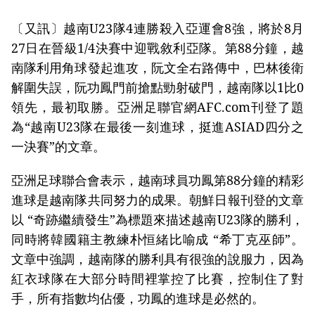
〔又訊〕越南U23隊4連勝殺入亞運會8強，將於8月
27日在晉級1/4決賽中迎戰敘利亞隊。第88分鐘，越
南隊利用角球發起進攻，阮文全右路傳中，巴林後衛
解圍失誤，阮功鳳門前搶點勁射破門，越南隊以1比0
領先，最初取勝。亞洲足聯官網AFC.com刊登了題
為“越南U23隊在最後一刻進球，挺進ASIAD四分之
一決賽”的文章。
亞洲足球聯合會表示，越南球員功鳳第88分鐘的精彩
進球是越南隊共同努力的成果。朝鮮日報刊登的文章
以 “奇跡繼續發生”為標題來描述越南U23隊的勝利，
同時將韓國籍主教練朴恒緒比喻成 “希丁克巫師”。
文章中強調，越南隊的勝利具有很強的說服力，因為
紅衣球隊在大部分時間裡掌控了比賽，控制住了對
手，所有指數均佔優，功鳳的進球是必然的。