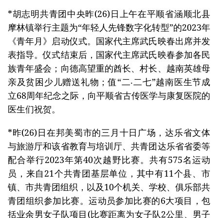
*胡志明共青团中央昨(26)日上午在平顺省涵顺北县
摩林镇举行主题为“年轻人先锋数字化转型”的2023年
《青年月》启动仪式。国家代主席武氏映春出席并发
表指导。仪式结束后，国家代主席武氏映春参加各民
族青年盛会；向德高望重的酋长、村长、越南英雄母
亲及贫困少儿赠送礼物；值“二‧二七”越南医生节成
立68周年纪念之际，向平顺省古传医学与康复医院的
医生们祝贺。
*昨(26)日在邦美蜀市的三月十日广场，达乐省文体
与旅游厅和该省教育与培训厅、共青团达乐省省委等
配合举行2023年第40次越野比赛。共有575名运动
员，来自21个共青团基层单位，其中有11个县、市
镇、市共青团组织，以及10个机关、学校、俱乐部共
青团组织参加比赛。运动员参加比赛的6大项目，包
括业余男女子队项目(比赛距离为女子队2公里、男子