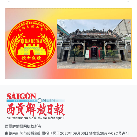
西贡解放报网版权所有
由越南新闻与传播部所属报刊局于2023年09月06日 签发第26/GP-CBC号许可
证
总编辑
: 阮克文
副总编辑
: 阮玉英、范文长、裴氏红霜、张德义、范氏云英、杨文光、阮德显、
阮克强、陈嘉宝
主编
: 阮玉英
社址
: 胡志明市棋盘坊阮氏明开街432-434号
总台
: (028) 39294091 - 转 060
热线
: 096.558.1888
编辑部
: (028) 39294092 - 转 060