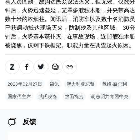
有人员值勤，故周边民众设法灭火，但无效。仅数分
钟后，火势迅速蔓延，笼罩多艘独木船，并夹带高达
数十米的浓烟柱。闻讯后，消防车以及数十名消防员
已获调动抵达现场灭火，防制殃及其他区域。 30分
钟后，火势基本获扑灭。在事故现场，近10艘独木船
被烧焦，仅剩下铁框架。职能力量在调查起火原因。
2023年02月27日
简讯
澳大利亚总督
戴维‧赫尔利
国家代主席
武氏映春
致函祝贺
胡志明共青团中央
反馈