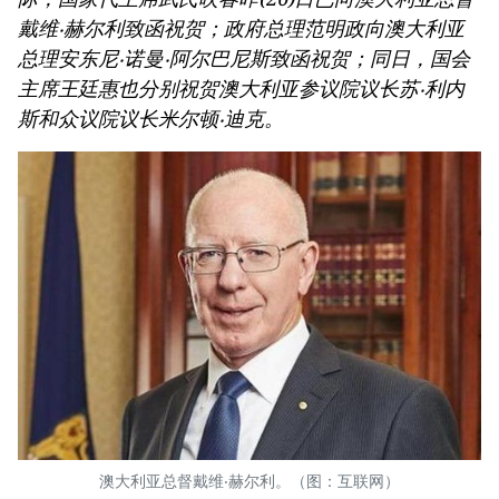
戴维‧赫尔利致函祝贺；政府总理范明政向澳大利亚
总理安东尼‧诺曼‧阿尔巴尼斯致函祝贺；同日，国会
主席王廷惠也分别祝贺澳大利亚参议院议长苏‧利内
斯和众议院议长米尔顿‧迪克。
澳大利亚总督戴维‧赫尔利。（图：互联网）