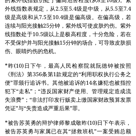
的紫外线指数仍处于偏高危害程度(从8至10级)。紫
外线指数表规定，从2.5至5.4级是中级，从5.5至7.4
级是高级和从7.5至10.4级是偏高级。在偏高级，若
连续与阳光接触25分钟，紫外线可使皮肤灼伤。紫外
线指数处于10.5级以上是极高程度，十分危险，若在
不受保护并与阳光接触15分钟的场合，可导致皮肤损
伤、眼睛灼伤的危机。
*昨(10)日下午，最高人民检察院就阮德钟被按照
《刑法》第356条第1款规定的“利用职权执行公务之
便”罪颁行追诉书。其他被追诉的14名嫌犯也被指控
犯下“走私”；“违反国家财产使用、管理规定造成流
失浪费”；“非法打印发行贩卖上缴国家财政预算发票
凭证”与“失责造成严重后果”罪。
*被告苏英勇的辩护律师黎成敬昨(10)日下午表示，
被告苏英勇与家属已在其“拯救班机”一案受贿总额