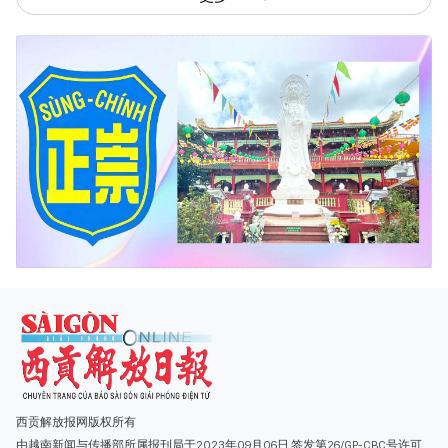
西贡解放报网版权所有
由越南新闻与传播部所属报刊局于2023年09月06日 签发第26/GP-CBC号许可
证
总编辑
: 阮克文
副总编辑
: 阮玉英、范文长、裴氏红霜、张德义、范氏云英、杨文光、阮德显、
阮克强、陈嘉宝
主编
: 阮玉英
社址
: 胡志明市棋盘坊阮氏明开街432-434号
总台
: (028) 39294091 - 转 060
热线
: 096.558.1888
编辑部
: (028) 39294092 - 转 060