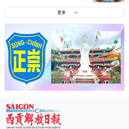
更多
西贡解放报网版权所有
由越南新闻与传播部所属报刊局于2023年09月06日 签发第26/GP-CBC号许可
证
总编辑
: 阮克文
副总编辑
: 阮玉英、范文长、裴氏红霜、张德义、范氏云英、杨文光、阮德显、
阮克强、陈嘉宝
主编
: 阮玉英
社址
: 胡志明市棋盘坊阮氏明开街432-434号
总台
: (028) 39294091 - 转 060