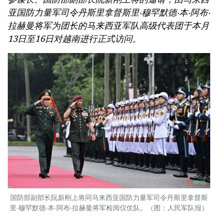
亚国防力量军司令丹斯里拿督斯里‧穆罕默德‧本‧阿布‧
拉赫曼将军为团长的马来西亚军队高级代表团于本月
13日至16日对越南进行正式访问。
国防部副部长阮新刚上将同马来西亚国防力量军司令丹斯里拿督斯
里‧穆罕默德‧本‧阿布‧拉赫曼将军检阅仪仗队。（图：人民军队报）