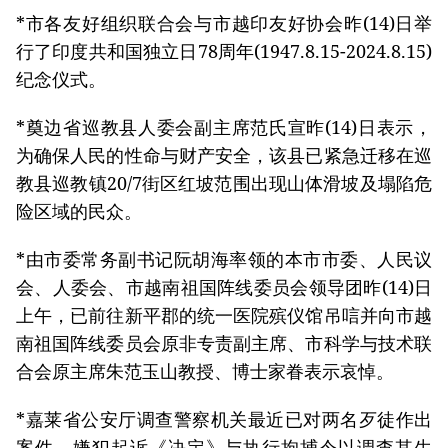
*市各友好组织联合会与市越印友好协会昨(14)日举
行了印度共和国独立日78周年(1947.8.15-2024.8.15)
纪念仪式。
*奠边省巡教县人委会副主席范氏宣昨(14)日表示，
为确保人民的性命与财产安全，该县已紧急迁移在巡
教县巡教镇20/7街区红坡范围出现山体滑坡及塌陷危
险区域的民众。
*由市委常务副书记阮胡海率领的本市市委、人民议
会、人委会、市越南祖国阵线委员会领导团昨(14)日
上午，已前往新平郡的统一医院殡仪馆吊唁并向市越
南祖国阵线委员会原非专责副主席、市科学与技术联
合会原主席朱范玉山教授、博士家眷表示哀悼。
*嘉莱省公安厅调查警察机关最近已对两名歹徒作出
案件、嫌犯起诉《决定》与执行拘捕令以调查其生