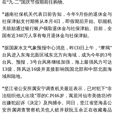
在“九‧二”国庆节假期前往购物。
*越南社保机关代表日前告知，今年9月份的退休金与
社保津贴支付期将从本月4日，即假期后开始。职能机
关鼓励通过银行账户领取退休金与社保津贴。目前，全
国有近340万人享有每月退休金与社保津贴。
*据国家水文气象预报中心消息，昨(3)日上午，“摩羯”
台风进入东海北面区域东北方向海域，成为今年的3号
台风。预报，3号台风将继续加强，海上最强风力可达
13级，阵风达16级并直接影响我国北部和中部北面海
域和陆地。
*坚江省公安所属安宁调查机关最近表示，已对犯下“非
法组织他人出境”罪的C.P(46岁，寓居河仙市美德坊)作
出嫌犯起诉《决定》及拘捕令。同日，坚江省坚海县公
安所属调查警察机关也人赃并获阮玉余正在收藏毒品