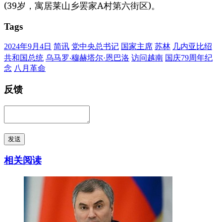
(39岁，寓居莱山乡罢家A村第六街区)。
Tags
2024年9月4日
简讯
党中央总书记
国家主席
苏林
几内亚比绍
共和国总统
乌马罗‧穆赫塔尔·恩巴洛
访问越南
国庆79周年纪
念
八月革命
反馈
发送
相关阅读