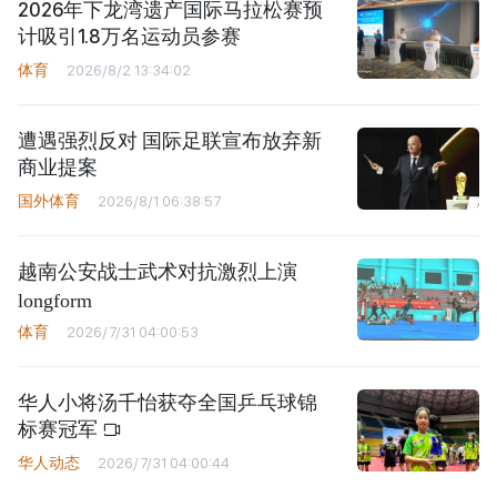
2026年下龙湾遗产国际马拉松赛预
计吸引1.8万名运动员参赛
体育
2026/8/2 13:34:02
遭遇强烈反对 国际足联宣布放弃新
商业提案
国外体育
2026/8/1 06:38:57
越南公安战士武术对抗激烈上演
longform
体育
2026/7/31 04:00:53
华人小将汤千怡获夺全国乒乓球锦
标赛冠军
华人动态
2026/7/31 04:00:44