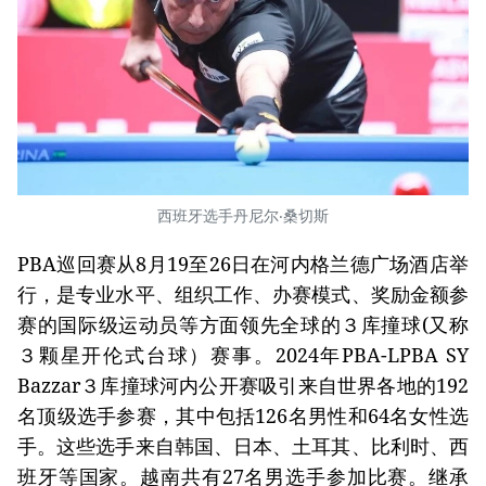
西班牙选手丹尼尔‧桑切斯
PBA巡回赛从8月19至26日在河内格兰德广场酒店举
行，是专业水平、组织工作、办赛模式、奖励金额参
赛的国际级运动员等方面领先全球的３库撞球(又称
３颗星开伦式台球）赛事。2024年PBA-LPBA SY
Bazzar３库撞球河内公开赛吸引来自世界各地的192
名顶级选手参赛，其中包括126名男性和64名女性选
手。这些选手来自韩国、日本、土耳其、比利时、西
班牙等国家。越南共有27名男选手参加比赛。继承