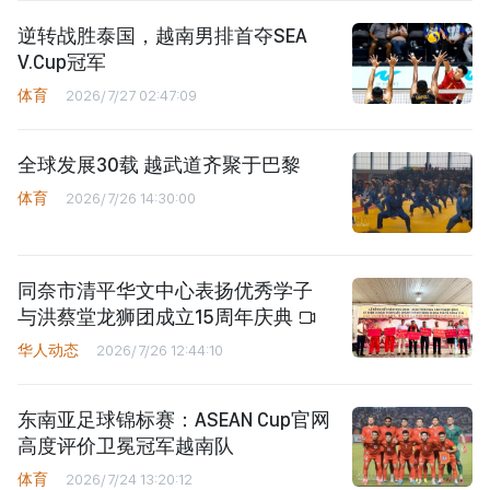
逆转战胜泰国，越南男排首夺SEA
V.Cup冠军
体育
2026/7/27 02:47:09
全球发展30载 越武道齐聚于巴黎
体育
2026/7/26 14:30:00
同奈市清平华文中心表扬优秀学子
与洪蔡堂龙狮团成立15周年庆典
华人动态
2026/7/26 12:44:10
东南亚足球锦标赛：ASEAN Cup官网
高度评价卫冕冠军越南队
体育
2026/7/24 13:20:12