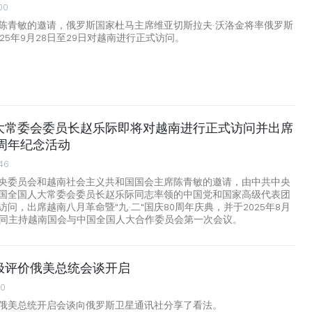
00
陈青敏的邀请，俄罗斯国家杜马主席维亚切斯拉夫·沃洛金将率俄罗斯
25年9月28日至29日对越南进行正式访问。
大常委会委员长赵乐际即将对越南进行正式访问并出席
周年纪念活动
46
央委员会和越南社会主义共和国国会主席陈青敏的邀请，由中共中央
国全国人大常委会委员长赵乐际同志率领的中国党和国家高级代表团
问，出席越南八月革命暨"九·二"国庆80周年庆典，并于2025年8月
日共同主持越南国会与中国全国人大合作委员会第一次会议。
极评价俄美总统会谈开启
20
俄美总统开启会谈向俄罗斯卫星通讯社分享了看法。