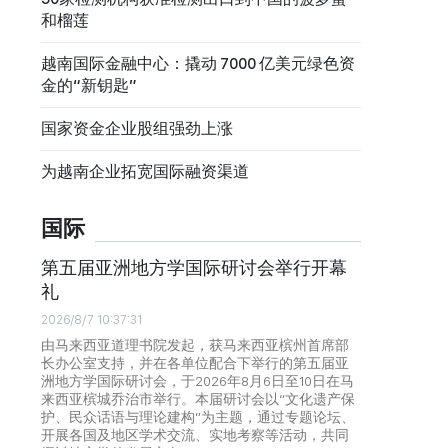
和榴莲
越南国际金融中心：撬动 7000 亿美元绿色资
金的“新钥匙”
国家资金企业股组强劲上涨
为越南企业拓宽国际融资渠道
国际
第五届亚洲地方学国际研讨会举行开幕
礼
2026/8/7 10:37:31
由马来西亚道理书院发起，获马来西亚槟州首席部
长办公室支持，并在各单位配合下举行的第五届亚
洲地方学国际研讨会，于2026年8月6日至10日在马
来西亚槟城乔治市举行。本届研讨会以“文化遗产保
护、民众话语与理论建构”为主题，通过专题论坛、
开展各国及地区学术交流、实地考察等活动，共同