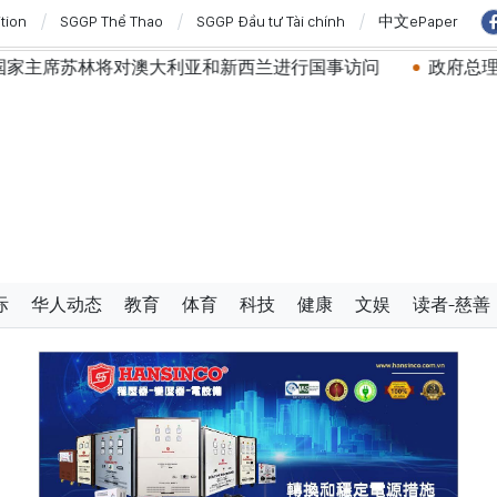
ition
SGGP Thể Thao
SGGP Đầu tư Tài chính
中文ePaper
对澳大利亚和新西兰进行国事访问
政府总理黎明兴：网络安
际
华人动态
教育
体育
科技
健康
文娱
读者-慈善