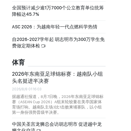
全国预计减少逾1万7000个公立教育单位统筹
降幅达45.7%
ASC 2026：为越南年轻一代点燃科学热情
自2026-2027学年起 胡志明市为300万学生免
费做定期体检
体育
2026年东南亚足球锦标赛：越南队小组
头名挺进半决赛
2026/8/8 01:16:03
据越通社报道，8月7日晚，2026年东南亚足球锦标
赛（ASEAN Cup 2026）A组末轮较量在美亭国家体
育场打响。越南队主场3比1击败柬埔寨队，以小组
第一身份强势晋级半决赛。
中国关圣宫龙狮总会访胡志明市 促进越中龙
狮文化交流