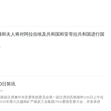
强和夫人将对阿拉伯埃及共和国和安哥拉共和国进行国
4
30日简讯
39
国家副主席兼中央竞赛奖励委员会第一副主席武氏映春昨(29)日上午在
-2030年第六次越南矿产煤炭工业集团(TKV)爱国竞赛大会，并发表讲