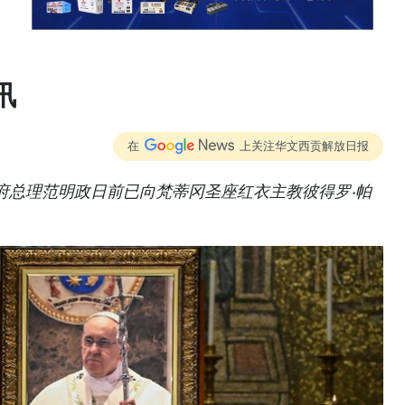
讯
在
上关注华文西贡解放日报
府总理范明政日前已向梵蒂冈圣座红衣主教彼得罗‧帕