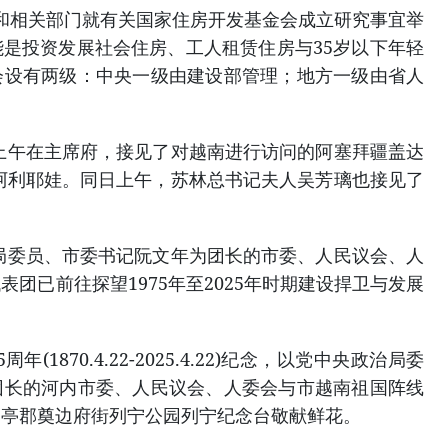
和相关部门就有关国家住房开发基金会成立研究事宜举
是投资发展社会住房、工人租赁住房与35岁以下年轻
会设有两级：中央一级由建设部管理；地方一级由省人
)日上午在主席府，接见了对越南进行访问的阿塞拜疆盖达
阿利耶娃。同日上午，苏林总书记夫人吴芳璃也接见了
。
政治局委员、市委书记阮文年为团长的市委、人民议会、人
团已前往探望1975年至2025年时期建设捍卫与发展
年(1870.4.22-2025.4.22)纪念，以党中央政治局委
团长的河内市委、人民议会、人委会与市越南祖国阵线
巴亭郡奠边府街列宁公园列宁纪念台敬献鲜花。