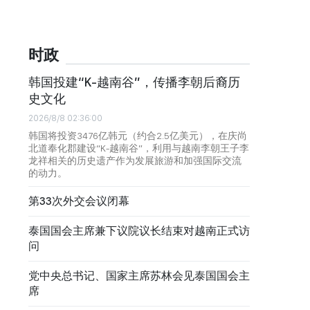
时政
韩国投建“K-越南谷”，传播李朝后裔历
史文化
2026/8/8 02:36:00
韩国将投资3476亿韩元（约合2.5亿美元），在庆尚
北道奉化郡建设“K-越南谷”，利用与越南李朝王子李
龙祥相关的历史遗产作为发展旅游和加强国际交流
的动力。
第33次外交会议闭幕
泰国国会主席兼下议院议长结束对越南正式访
问
党中央总书记、国家主席苏林会见泰国国会主
席