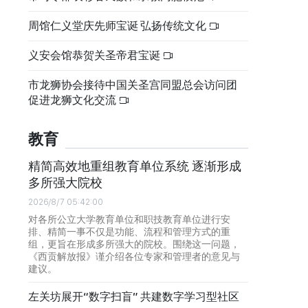
周馆仁义堂庆先师宝诞 弘扬传统文化
义安会馆恭贺关圣帝君宝诞
市龙狮协会接待中国关圣宫同盟总会访问团
促进龙狮文化交流
教育
精简高效地重组教育单位系统 逐渐形成
多所强大院校
2026/8/7 05:42:00
对各所公立大学教育单位和职技教育单位进行安
排、精简一事不仅是功能、流程和管理方式的重
组，更旨在形成多所强大的院校。围绕这一问题，
《西贡解放报》谨介绍各位专家和管理者的意见与
建议。
左关坊展开“数字扫盲” 共建数字学习型社区