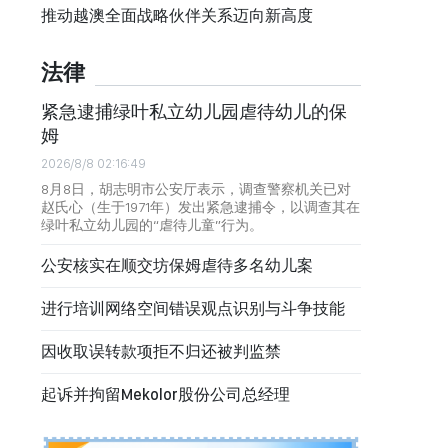
推动越澳全面战略伙伴关系迈向新高度
法律
紧急逮捕绿叶私立幼儿园虐待幼儿的保
姆
2026/8/8 02:16:49
8月8日，胡志明市公安厅表示，调查警察机关已对
赵氏心（生于1971年）发出紧急逮捕令，以调查其在
绿叶私立幼儿园的“虐待儿童”行为。
公安核实在顺交坊保姆虐待多名幼儿案
进行培训网络空间错误观点识别与斗争技能
因收取误转款项拒不归还被判监禁
起诉并拘留Mekolor股份公司总经理