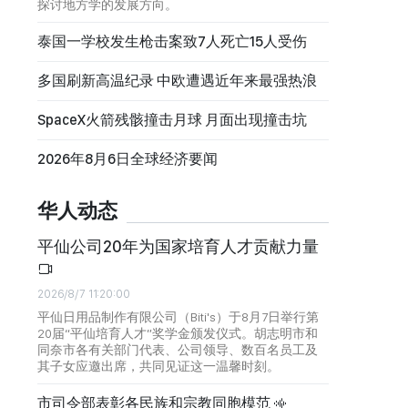
探讨地方学的发展方向。
泰国一学校发生枪击案致7人死亡15人受伤
多国刷新高温纪录 中欧遭遇近年来最强热浪
SpaceX火箭残骸撞击月球 月面出现撞击坑
2026年8月6日全球经济要闻
华人动态
平仙公司20年为国家培育人才贡献力量
2026/8/7 11:20:00
平仙日用品制作有限公司（Biti's）于8月7日举行第
20届“平仙培育人才”奖学金颁发仪式。胡志明市和
同奈市各有关部门代表、公司领导、数百名员工及
其子女应邀出席，共同见证这一温馨时刻。
市司令部表彰各民族和宗教同胞模范