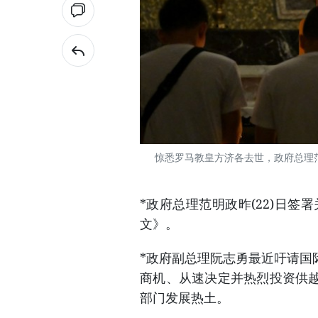
惊悉罗马教皇方济各去世，政府总理
*政府总理范明政昨(22)日签
文》。
*政府副总理阮志勇最近吁请国
商机、从速决定并热烈投资供
部门发展热土。