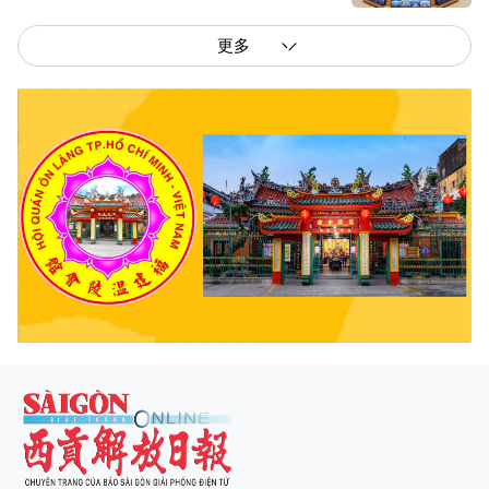
更多
西贡解放报网版权所有
由越南新闻与传播部所属报刊局于2023年09月06日 签发第26/GP-CBC号许可
证
总编辑
: 阮克文
副总编辑
: 阮玉英、范文长、裴氏红霜、张德义、范氏云英、杨文光、阮德显、
阮克强、陈嘉宝
主编
: 阮玉英
社址
: 胡志明市棋盘坊阮氏明开街432-434号
总台
: (028) 39294091 - 转 060