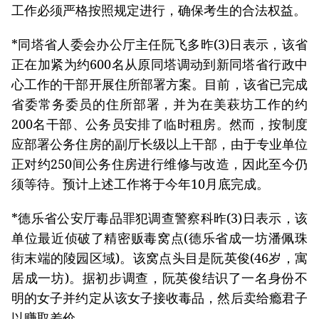
工作必须严格按照规定进行，确保考生的合法权益。
*同塔省人委会办公厅主任阮飞多昨(3)日表示，该省
正在加紧为约600名从原同塔调动到新同塔省行政中
心工作的干部开展住所部署方案。目前，该省已完成
省委常务委员的住所部署，并为在美萩坊工作的约
200名干部、公务员安排了临时租房。然而，按制度
应部署公务住房的副厅长级以上干部，由于专业单位
正对约250间公务住房进行维修与改造，因此至今仍
须等待。预计上述工作将于今年10月底完成。
*德乐省公安厅毒品罪犯调查警察科昨(3)日表示，该
单位最近侦破了精密贩毒窝点(德乐省成一坊潘佩珠
街末端的陵园区域)。该窝点头目是阮英俊(46岁，寓
居成一坊)。据初步调查，阮英俊结识了一名身份不
明的女子并约定从该女子接收毒品，然后卖给瘾君子
以赚取差价。