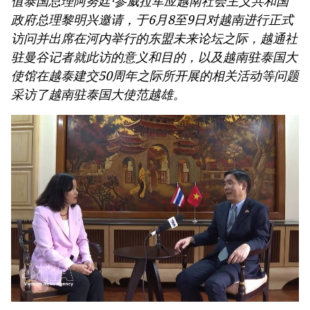
值泰国总理阿努廷·参威拉军应越南社会主义共和国
政府总理黎明兴邀请，于6月8至9日对越南进行正式
访问并出席在河内举行的东盟未来论坛之际，越通社
驻曼谷记者就此访的意义和目的，以及越南驻泰国大
使馆在越泰建交50周年之际所开展的相关活动等问题
采访了越南驻泰国大使范越雄。