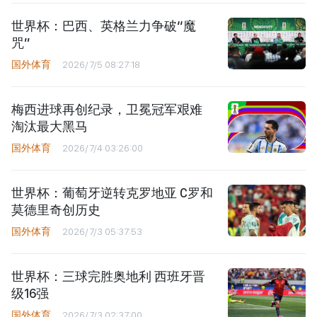
世界杯：巴西、英格兰力争破“魔
咒”
国外体育
2026/7/5 08:27:18
梅西进球再创纪录，卫冕冠军艰难
淘汰最大黑马
国外体育
2026/7/4 03:26:00
世界杯：葡萄牙逆转克罗地亚 C罗和
莫德里奇创历史
国外体育
2026/7/3 05:37:53
世界杯：三球完胜奥地利 西班牙晋
级16强
国外体育
2026/7/3 02:37:00