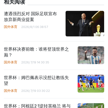
相关阅读
遭遇强烈反对 国际足联宣布
放弃新商业提案
国外体育
2026/8/1 06:38:57
世界杯决赛前瞻：谁将登顶世界之
巅？
国外体育
2026/7/19 14:30:35
世界杯：姆巴佩表示没想让教练失
望
国外体育
2026/7/19 03:30:22
世界杯：阿根廷2:1逆转英格兰 将与