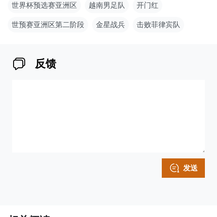
世界杯预选赛亚洲区
越南男足队
开门红
世预赛亚洲区第二阶段
金星战兵
击败菲律宾队
反馈
发送