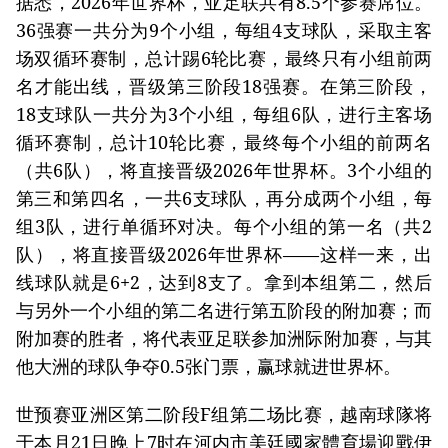
据悉，2026年世界杯，亚足联共有8.5个参赛席位。
36强赛一共分为9个小组，每组4支球队，采取主客
场双循环赛制，总计踢6轮比赛，最终只有小组前两
名才能出线，晋级第三阶段18强赛。在第三阶段，
18支球队一共分为3个小组，每组6队，进行主客场
循环赛制，总计10轮比赛，最终每个小组的前两名
（共6队），将直接晋级2026年世界杯。3个小组的
第三和第四名，一共6支球队，再分成两个小组，每
组3队，进行单循环对决。每个小组的第一名（共2
队），将直接晋级2026年世界杯——这样一来，出
线球队就是6+2，达到8支了。拿到本组第二，然后
与另外一个小组的第二名进行第五阶段的附加赛；而
附加赛的胜者，将代表亚足联参加洲际附加赛，与其
他大洲的球队争夺0.5张门票，赢球就进世界杯。
世预赛亚洲区第二阶段F组第二场比赛，越南球隊将
于本月21日晚上7时在河内市美廷國家體育場迎戰伊