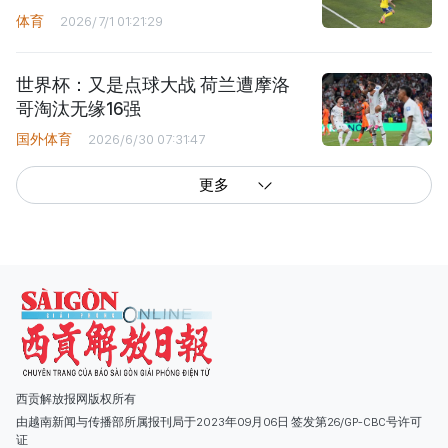
体育
2026/7/1 01:21:29
世界杯：又是点球大战 荷兰遭摩洛
哥淘汰无缘16强
国外体育
2026/6/30 07:31:47
更多