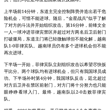
上半场前14分钟，东道主完全控制阵势并造出若干危
险机会，可惜不能进球。随后，“金星战兵”似乎了解
了对方的斗法并开始组织攻击。第16分钟，前锋文全
一人一球冲进菲律宾禁区并超过对方两名后卫后射门
打破僵局，东道主门将已轻微触球但不能化解，越南
队1-0菲律宾队。越南球员仍有多个进球机会但不能
再次进球。
下半场一开始，菲律宾队立刻组织攻击以希望尽快扳
平比分。两个球队均有进球机会，但只有我国球员成
功。下半场补时第4分钟，我国球队反击，廷北超过
对方后卫并在禁区前射门，对方门将十分努力也只能
眼睁睁看球入门。最终，越南队以2-0击败菲律宾
队。