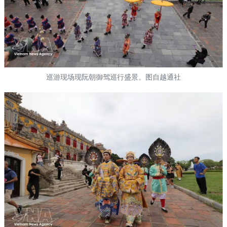
巡游现场现阮朝御驾巡行盛景。图自越通社