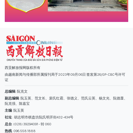
西贡解放报网版权所有
由越南新闻与传播部所属报刊局于2023年09月06日 签发第26/GP-CBC号许可
证
总编辑
: 阮克文
副总编辑
: 阮玉英、范文长、裴氏红霜、张德义、范氏云英、杨文光、阮德显、
阮克强、陈嘉宝
主编
: 阮玉英
社址
: 胡志明市棋盘坊阮氏明开街432-434号
总台
: (028) 39294091 - 转 060
热线
: 096.558.1888