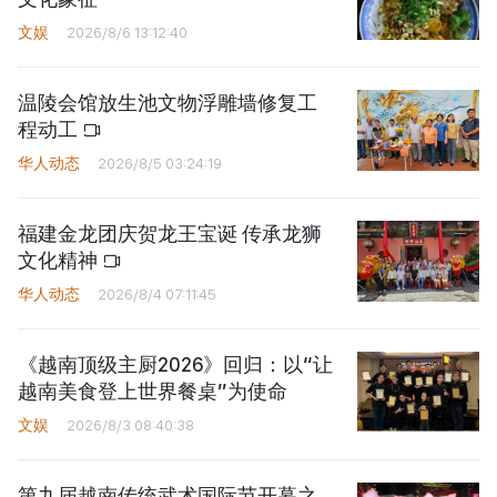
文娱
2026/8/6 13:12:40
温陵会馆放生池文物浮雕墙修复工
程动工
华人动态
2026/8/5 03:24:19
福建金龙团庆贺龙王宝诞 传承龙狮
文化精神
华人动态
2026/8/4 07:11:45
《越南顶级主厨2026》回归：以“让
越南美食登上世界餐桌”为使命
文娱
2026/8/3 08:40:38
第九届越南传统武术国际节开幕之